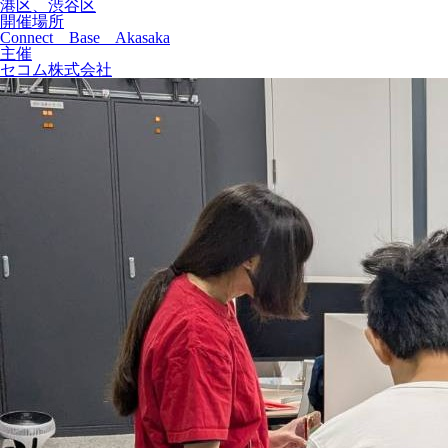
港区、渋谷区
開催場所
Connect Base Akasaka
主催
セコム株式会社