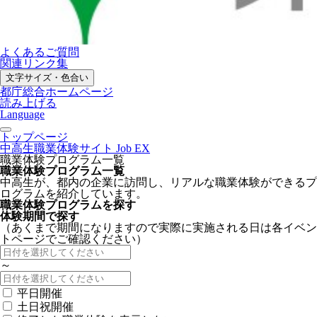
よくあるご質問
関連リンク集
文字サイズ・色合い
都庁総合ホームページ
読み上げる
Language
トップページ
中高生職業体験サイト Job EX
職業体験プログラム一覧
職業体験プログラム一覧
中高生が、都内の企業に訪問し、リアルな職業体験ができるプ
ログラムを紹介しています。
職業体験プログラムを探す
体験期間で探す
（あくまで期間になりますので実際に実施される日は各イベン
トページでご確認ください）
～
平日開催
土日祝開催