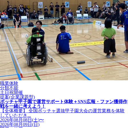
職業体験
分類不能
土日祝開催
提案(企業課題型)
ボッチャ甲子園で運営サポート体験＋SNS広報・ファン獲得作
戦を一緒に考えよう！
【全体概要】 全国ボッチャ選抜甲子園大会の運営業務を体験
していただき...
2026年08月08日(土)〜
2026年08月09日(日)