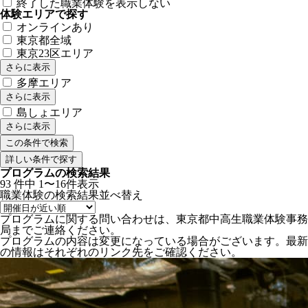
終了した職業体験を表示しない
体験エリアで探す
オンラインあり
東京都全域
東京23区エリア
さらに表示
多摩エリア
さらに表示
島しょエリア
さらに表示
詳しい条件で探す
プログラムの検索結果
93
件中
1〜16件表示
職業体験の検索結果
並べ替え
プログラムに関する問い合わせは、東京都中高生職業体験事務
局までご連絡ください。
プログラムの内容は変更になっている場合がございます。最新
の情報はそれぞれのリンク先をご確認ください。