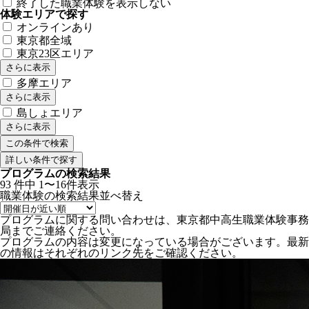
終了した職業体験を表示しない
体験エリアで探す
オンラインあり
東京都全域
東京23区エリア
さらに表示
多摩エリア
さらに表示
島しょエリア
さらに表示
詳しい条件で探す
プログラムの検索結果
93
件中
1〜16件表示
職業体験の検索結果
並べ替え
プログラムに関する問い合わせは、東京都中高生職業体験事務
局までご連絡ください。
プログラムの内容は変更になっている場合がございます。最新
の情報はそれぞれのリンク先をご確認ください。