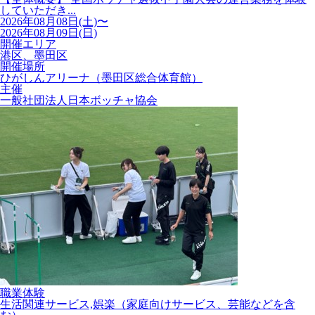
していただき...
2026年08月08日(土)〜
2026年08月09日(日)
開催エリア
港区、墨田区
開催場所
ひがしんアリーナ（墨田区総合体育館）
主催
一般社団法人日本ボッチャ協会
職業体験
生活関連サービス,娯楽（家庭向けサービス、芸能などを含