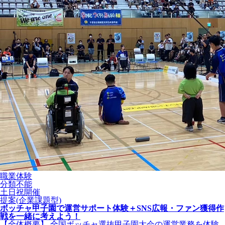
職業体験
分類不能
土日祝開催
提案(企業課題型)
ボッチャ甲子園で運営サポート体験＋SNS広報・ファン獲得作
戦を一緒に考えよう！
【全体概要】 全国ボッチャ選抜甲子園大会の運営業務を体験