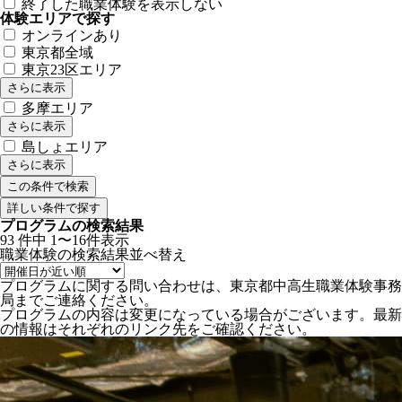
終了した職業体験を表示しない
体験エリアで探す
オンラインあり
東京都全域
東京23区エリア
さらに表示
多摩エリア
さらに表示
島しょエリア
さらに表示
詳しい条件で探す
プログラムの検索結果
93
件中
1〜16件表示
職業体験の検索結果
並べ替え
プログラムに関する問い合わせは、東京都中高生職業体験事務
局までご連絡ください。
プログラムの内容は変更になっている場合がございます。最新
の情報はそれぞれのリンク先をご確認ください。