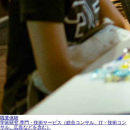
職業体験
学術研究,専門・技術サービス（総合コンサル、IT・技術コン
サル、広告などを含む）