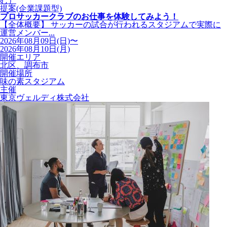
む）
提案(企業課題型)
プロサッカークラブのお仕事を体験してみよう！
【全体概要】 サッカーの試合が行われるスタジアムで実際に
運営メンバー...
2026年08月09日(日)〜
2026年08月10日(月)
開催エリア
北区、調布市
開催場所
味の素スタジアム
主催
東京ヴェルディ株式会社