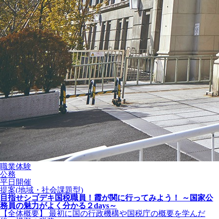
職業体験
公務
平日開催
提案(地域・社会課題型)
目指せシゴデキ国税職員！霞が関に行ってみよう！ ～国家公
務員の魅力がよく分かる２days～
【全体概要】 最初に国の行政機構や国税庁の概要を学んだ