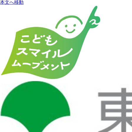
本文へ移動