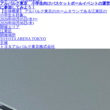
アルバルク東京 小学生向けバスケットボールイベントの運営
に参加してみよう！
【全体概要】 アルバルク東京のホームタウンである江東区の
小学生を対象...
2026年08月05日(水)〜
2026年08月06日(木)
開催エリア
江東区
開催場所
TOYOTA ARENA TOKYO
主催
トヨタアルバルク東京株式会社