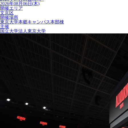
2026年08月06日(木)
開催エリア
文京区
開催場所
東京大学本郷キャンパス本部棟
主催
国立大学法人東京大学