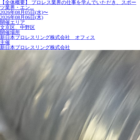
【全体概要】 プロレス業界の仕事を学んでいただき、スポー
ツ業界・エン...
2026年08月05日(水)〜
2026年08月06日(木)
開催エリア
文京区、中野区
開催場所
新日本プロレスリング株式会社 オフィス
主催
新日本プロレスリング株式会社