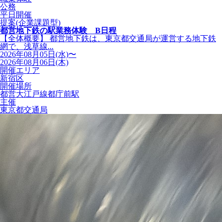
公務
平日開催
提案(企業課題型)
都営地下鉄の駅業務体験 B日程
【全体概要】 都営地下鉄は、東京都交通局が運営する地下鉄
網で、浅草線...
2026年08月05日(水)〜
2026年08月06日(木)
開催エリア
新宿区
開催場所
都営大江戸線都庁前駅
主催
東京都交通局