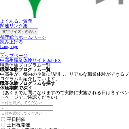
よくあるご質問
関連リンク集
文字サイズ・色合い
都庁総合ホームページ
読み上げる
Language
トップページ
中高生職業体験サイト Job EX
職業体験プログラム一覧
職業体験プログラム一覧
中高生が、都内の企業に訪問し、リアルな職業体験ができるプ
ログラムを紹介しています。
職業体験プログラムを探す
体験期間で探す
（あくまで期間になりますので実際に実施される日は各イベン
トページでご確認ください）
～
平日開催
土日祝開催