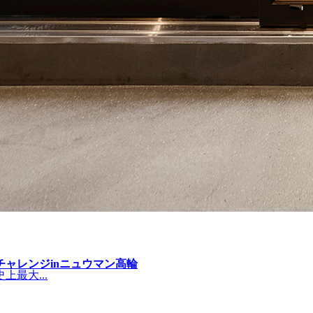
チャレンジinニュウマン高輪
最大...