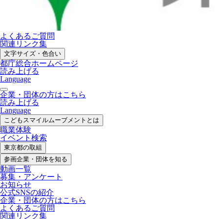
よくあるご質問
関連リンク集
文字サイズ・色合い
都庁総合ホームページ
読み上げる
Language
企業・団体の方はこちら
読み上げる
Language
こどもスマイル
ムーブメントとは
職業体験
イベント検索
東京都の取組
参画企業・
団体を知る
動画一覧
募集・
アンケート
お知らせ
公式SNS
の紹介
企業・団体の方
はこちら
よくあるご質問
関連リンク集