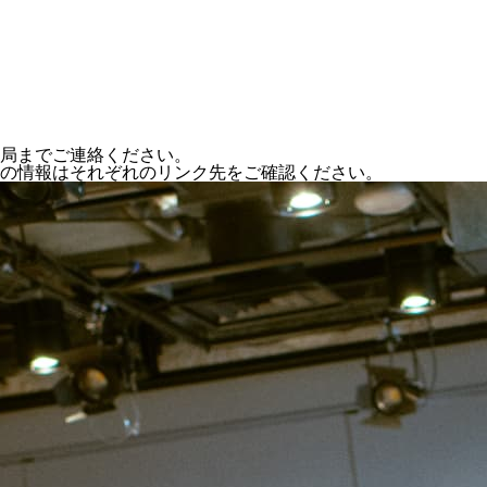
局までご連絡ください。
の情報はそれぞれのリンク先をご確認ください。