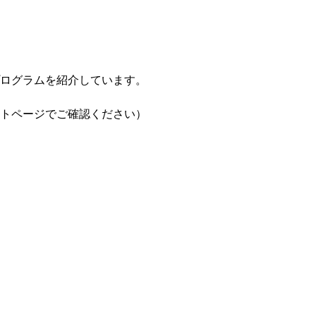
ログラムを紹介しています。
トページでご確認ください）