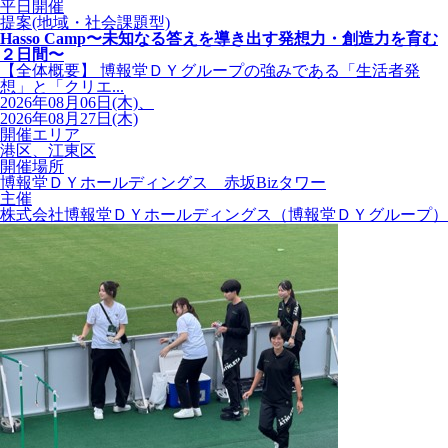
平日開催
提案(地域・社会課題型)
Hasso Camp〜未知なる答えを導き出す発想力・創造力を育む
２日間〜
【全体概要】 博報堂ＤＹグループの強みである「生活者発
想」と「クリエ...
2026年08月06日(木)、
2026年08月27日(木)
開催エリア
港区、江東区
開催場所
博報堂ＤＹホールディングス 赤坂Bizタワー
主催
株式会社博報堂ＤＹホールディングス（博報堂ＤＹグループ）