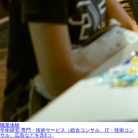
職業体験
学術研究,専門・技術サービス（総合コンサル、IT・技術コン
サル、広告などを含む）