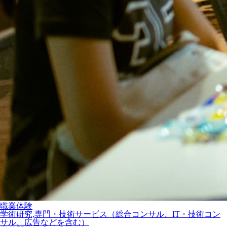
職業体験
学術研究,専門・技術サービス（総合コンサル、IT・技術コン
サル、広告などを含む）