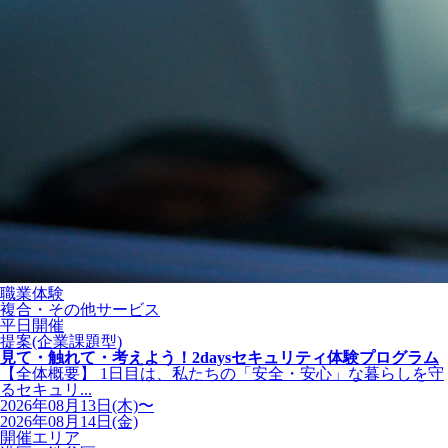
職業体験
複合・その他サービス
平日開催
提案(企業課題型)
見て・触れて・考えよう！2daysセキュリティ体験プログラム
【全体概要】 1日目は、私たちの「安全・安心」な暮らしを守
るセキュリ...
2026年08月13日(木)〜
2026年08月14日(金)
開催エリア