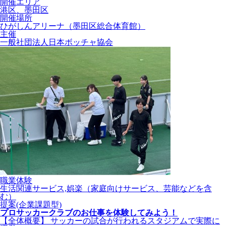
開催エリア
港区、墨田区
開催場所
ひがしんアリーナ（墨田区総合体育館）
主催
一般社団法人日本ボッチャ協会
職業体験
生活関連サービス,娯楽（家庭向けサービス、芸能などを含
む）
提案(企業課題型)
プロサッカークラブのお仕事を体験してみよう！
【全体概要】 サッカーの試合が行われるスタジアムで実際に