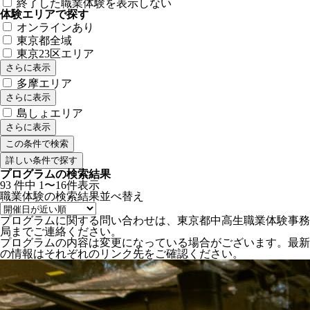
終了した職業体験を表示しない
体験エリアで探す
オンラインあり
東京都全域
東京23区エリア
さらに表示
多摩エリア
さらに表示
島しょエリア
さらに表示
詳しい条件で探す
プログラムの検索結果
93
件中
1〜16件表示
職業体験の検索結果
並べ替え
プログラムに関する問い合わせは、東京都中高生職業体験事務
局までご連絡ください。
プログラムの内容は変更になっている場合がございます。最新
の情報はそれぞれのリンク先をご確認ください。