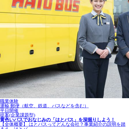
職業体験
運輸,郵便（航空、鉄道、バスなどを含む）
平日開催
提案(企業課題型)
黄色いバスでおなじみの「はとバス」を深掘りしよう！
【全体概要】 はとバスってどんな会社？事業紹介の説明を踏
まえ、はとバ...