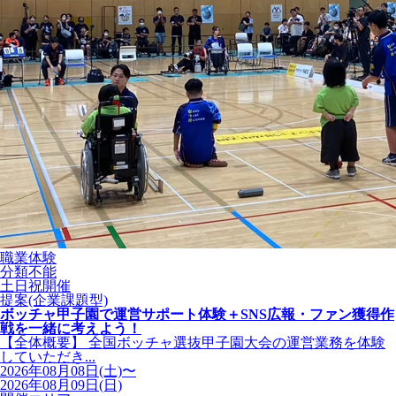
職業体験
分類不能
土日祝開催
提案(企業課題型)
ボッチャ甲子園で運営サポート体験＋SNS広報・ファン獲得作
戦を一緒に考えよう！
【全体概要】 全国ボッチャ選抜甲子園大会の運営業務を体験
していただき...
2026年08月08日(土)〜
2026年08月09日(日)