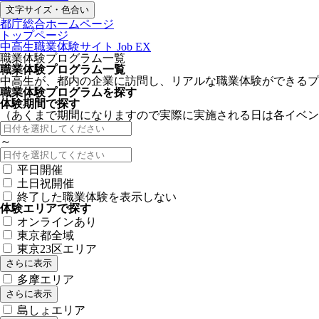
文字サイズ・色合い
都庁総合ホームページ
トップページ
中高生職業体験サイト Job EX
職業体験プログラム一覧
職業体験プログラム一覧
中高生が、都内の企業に訪問し、リアルな職業体験ができるプ
職業体験プログラムを探す
体験期間で探す
（あくまで期間になりますので実際に実施される日は各イベン
～
平日開催
土日祝開催
終了した職業体験を表示しない
体験エリアで探す
オンラインあり
東京都全域
東京23区エリア
さらに表示
多摩エリア
さらに表示
島しょエリア