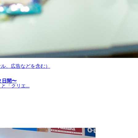
サル、広告などを含む）
２日間〜
「クリエ...