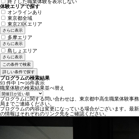
終了した職業体験を表示しない
体験エリアで探す
オンラインあり
東京都全域
東京23区エリア
さらに表示
多摩エリア
さらに表示
島しょエリア
さらに表示
詳しい条件で探す
プログラムの検索結果
93
件中
1〜16件表示
職業体験の検索結果
並べ替え
プログラムに関する問い合わせは、東京都中高生職業体験事務
局までご連絡ください。
プログラムの内容は変更になっている場合がございます。最新
の情報はそれぞれのリンク先をご確認ください。