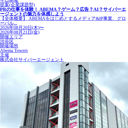
平日開催
提案(企業課題型)
PRの仕事を体験！ ABEMA？ゲーム？広告？AI？サイバーエ
ージェントの魅力を体感しよう
【全体概要】 ABEMAをはじめとするメディア&IP事業、グロ
ーバル...
2026年08月20日(木)〜
2026年08月21日(金)
開催エリア
渋谷区
開催場所
Abema Towers
主催
株式会社サイバーエージェント