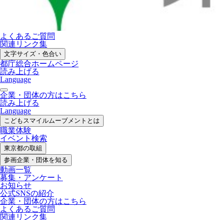
よくあるご質問
関連リンク集
文字サイズ・色合い
都庁総合ホームページ
読み上げる
Language
企業・団体の方はこちら
読み上げる
Language
こどもスマイル
ムーブメントとは
職業体験
イベント検索
東京都の取組
参画企業・
団体を知る
動画一覧
募集・
アンケート
お知らせ
公式SNS
の紹介
企業・団体の方
はこちら
よくあるご質問
関連リンク集