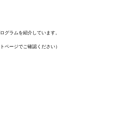
ログラムを紹介しています。
トページでご確認ください）