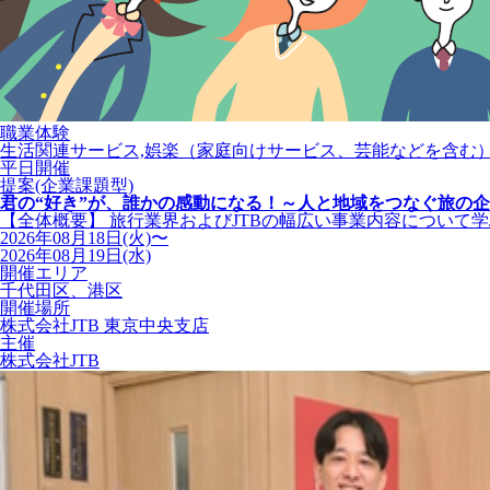
職業体験
生活関連サービス,娯楽（家庭向けサービス、芸能などを含む
平日開催
提案(企業課題型)
君の“好き”が、誰かの感動になる！～人と地域をつなぐ旅の
【全体概要】 旅行業界およびJTBの幅広い事業内容について学ぶ
2026年08月18日(火)〜
2026年08月19日(水)
開催エリア
千代田区、港区
開催場所
株式会社JTB 東京中央支店
主催
株式会社JTB