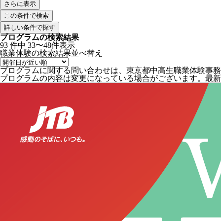
さらに表示
詳しい条件で探す
プログラムの検索結果
93
件中
33〜48件表示
職業体験の検索結果
並べ替え
プログラムに関する問い合わせは、東京都中高生職業体験事務
プログラムの内容は変更になっている場合がございます。最新