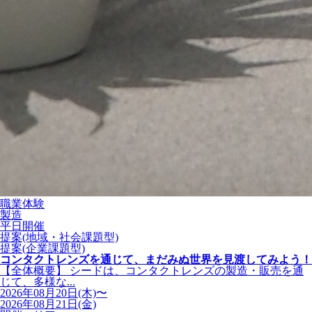
職業体験
製造
平日開催
提案(地域・社会課題型)
提案(企業課題型)
コンタクトレンズを通じて、まだみぬ世界を見渡してみよう！
【全体概要】 シードは、コンタクトレンズの製造・販売を通
じて、多様な...
2026年08月20日(木)〜
2026年08月21日(金)