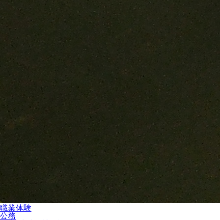
職業体験
公務