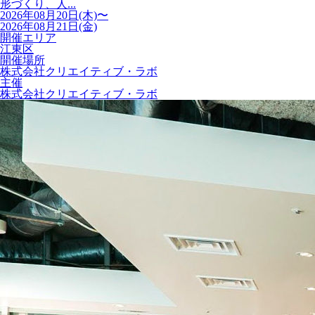
形づくり、人...
2026年08月20日(木)〜
2026年08月21日(金)
開催エリア
江東区
開催場所
株式会社クリエイティブ・ラボ
主催
株式会社クリエイティブ・ラボ