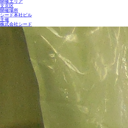
開催エリア
文京区
開催場所
シード本社ビル
主催
株式会社シード