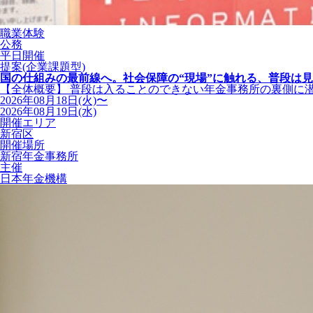
職業体験
公務
平日開催
提案(企業課題型)
国の仕組みの最前線へ。社会保障の“現場”に触れる、普段は
【全体概要】 普段は入ることのできない年金事務所の裏側に潜入
2026年08月18日(火)〜
2026年08月19日(水)
開催エリア
新宿区
開催場所
新宿年金事務所
主催
日本年金機構