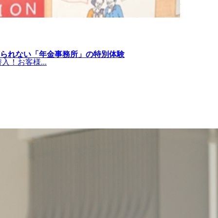
見られない「年金事務所」の特別体験
！お客様...