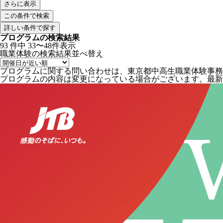
さらに表示
詳しい条件で探す
プログラムの検索結果
93
件中
33〜48件表示
職業体験の検索結果
並べ替え
プログラムに関する問い合わせは、東京都中高生職業体験事務
プログラムの内容は変更になっている場合がございます。最新