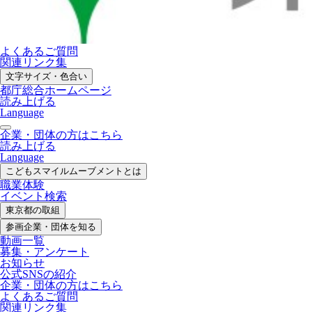
よくあるご質問
関連リンク集
文字サイズ・色合い
都庁総合ホームページ
読み上げる
Language
企業・団体の方はこちら
読み上げる
Language
こどもスマイル
ムーブメントとは
職業体験
イベント検索
東京都の取組
参画企業・
団体を知る
動画一覧
募集・
アンケート
お知らせ
公式SNS
の紹介
企業・団体の方
はこちら
よくあるご質問
関連リンク集