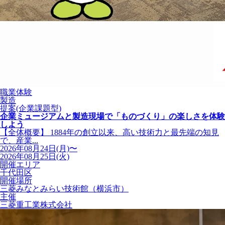
職業体験
製造
提案(企業課題型)
企業ミュージアムと製造現場で「ものづくり」の楽しさを体験
しよう
【全体概要】 1884年の創立以来、高い技術力と最先端の知見
で、産業...
2026年08月24日(月)〜
2026年08月25日(火)
開催エリア
千代田区
開催場所
三菱みなとみらい技術館（横浜市）
主催
三菱重工業株式会社