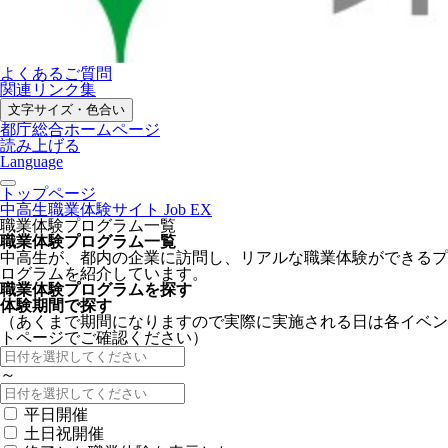
よくあるご質問
関連リンク集
文字サイズ・色合い
都庁総合ホームページ
読み上げる
Language
トップページ
中高生職業体験サイト Job EX
職業体験プログラム一覧
職業体験プログラム一覧
中高生が、都内の企業に訪問し、リアルな職業体験ができるプ
ログラムを紹介しています。
職業体験プログラムを探す
体験期間で探す
（あくまで期間になりますので実際に実施される日は各イベン
トページでご確認ください）
～
平日開催
土日祝開催