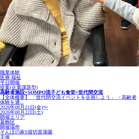
職業体験
医療,福祉
平日開催
提案(企業課題型)
高齢者施設×SOMPO流子ども食堂×世代間交流
【全体概要】 「世代間交流イベントを企画しよう」 ・高齢者
体験を通...
2026年08月21日(金)〜
2026年08月22日(土)
開催エリア
葛飾区
開催場所
そんぽの家S堀切菖蒲園
主催