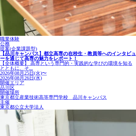
職業体験
公務
提案(企業課題型)
【品川キャンパス】都立高専の在校生・教員等へのインタビュ
ーを通じて高専の魅力をレポート！
【全体概要】 高専という専門的・実践的な学びの環境を知る
とともに、そ...
2026年08月25日(火)〜
2026年08月26日(水)
開催エリア
品川区
開催場所
東京都立産業技術高等専門学校 品川キャンパス
主催
東京都公立大学法人