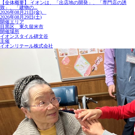
【全体概要】 イオンは、「出店地の開発」、「専門店の誘
致」、「建物の...
2026年08月21日(金)、
2026年08月29日(土)
開催エリア
目黒区、東久留米市
開催場所
イオンスタイル碑文谷
主催
イオンリテール株式会社