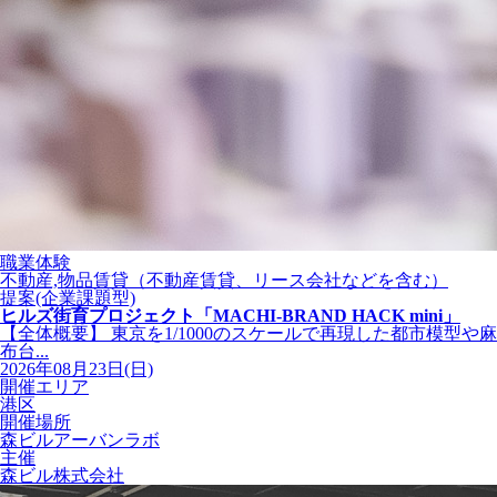
職業体験
不動産,物品賃貸（不動産賃貸、リース会社などを含む）
提案(企業課題型)
ヒルズ街育プロジェクト「MACHI-BRAND HACK mini」
【全体概要】 東京を1/1000のスケールで再現した都市模型や麻
布台...
2026年08月23日(日)
開催エリア
港区
開催場所
森ビルアーバンラボ
主催
森ビル株式会社