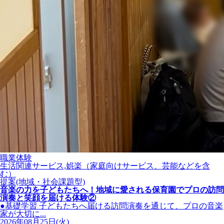
職業体験
生活関連サービス,娯楽（家庭向けサービス、芸能などを含
む）
提案(地域・社会課題型)
音楽の力を子どもたちへ！地域に愛される保育園でプロの訪問
演奏と笑顔を届ける体験②
●基礎学習 子どもたちへ届ける訪問演奏を通じて、プロの音楽
家が大切に...
2026年08月25日(火)