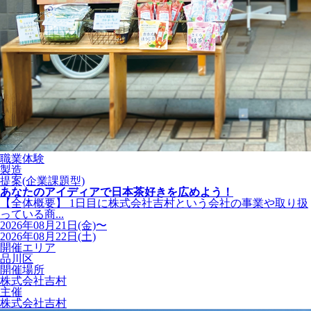
職業体験
製造
提案(企業課題型)
あなたのアイディアで日本茶好きを広めよう！
【全体概要】 1日目に株式会社吉村という会社の事業や取り扱
っている商...
2026年08月21日(金)〜
2026年08月22日(土)
開催エリア
品川区
開催場所
株式会社吉村
主催
株式会社吉村