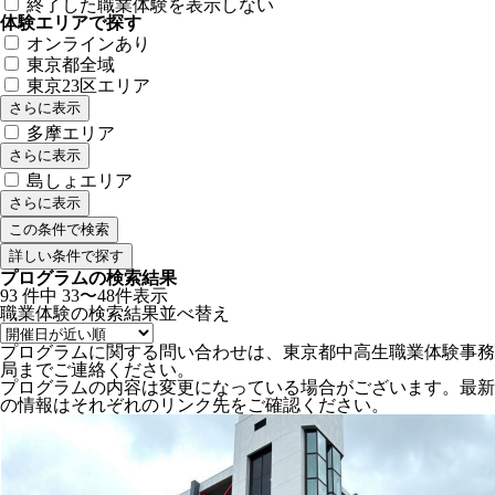
終了した職業体験を表示しない
体験エリアで探す
オンラインあり
東京都全域
東京23区エリア
さらに表示
多摩エリア
さらに表示
島しょエリア
さらに表示
詳しい条件で探す
プログラムの検索結果
93
件中
33〜48件表示
職業体験の検索結果
並べ替え
プログラムに関する問い合わせは、東京都中高生職業体験事務
局までご連絡ください。
プログラムの内容は変更になっている場合がございます。最新
の情報はそれぞれのリンク先をご確認ください。