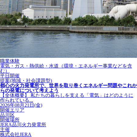
職業体験
電気・ガス・熱供給・水道（環境・エネルギー事業などを含
む）
平日開催
提案(地域・社会課題型)
都心の火力発電所で、世界を取り巻くエネルギー問題やこれか
らの発電について考えよう
【全体概要】 私たちの暮らしを支える「電気」はどのように
作られている...
2026年08月21日(金)
開催エリア
品川区
開催場所
JERA品川火力発電所
主催
株式会社JERA