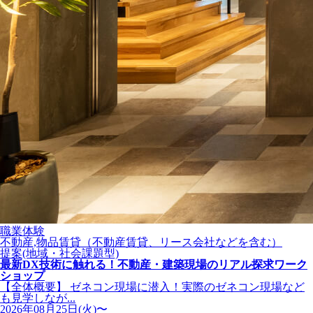
職業体験
不動産,物品賃貸（不動産賃貸、リース会社などを含む）
提案(地域・社会課題型)
最新DX技術に触れる！不動産・建築現場のリアル探求ワーク
ショップ
【全体概要】 ゼネコン現場に潜入！実際のゼネコン現場など
も見学しなが...
2026年08月25日(火)〜