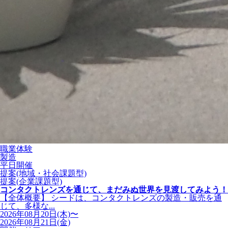
職業体験
製造
平日開催
提案(地域・社会課題型)
提案(企業課題型)
コンタクトレンズを通じて、まだみぬ世界を見渡してみよう！
【全体概要】 シードは、コンタクトレンズの製造・販売を通
じて、多様な...
2026年08月20日(木)〜
2026年08月21日(金)