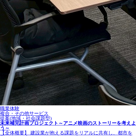
職業体験
複合・その他サービス
提案(地域・社会課題型)
未来補完計画プロジェクト～アニメ映画のストーリーを考えよ
う～
【全体概要】 建設業が抱える課題をリアルに共有し、都市を