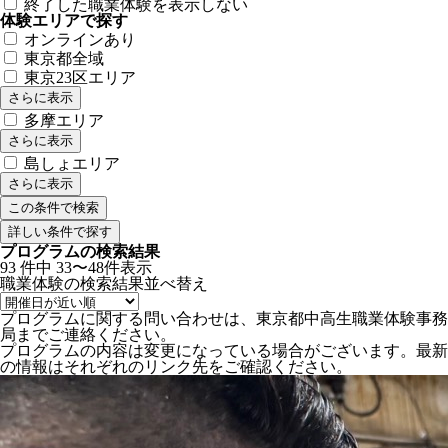
終了した職業体験を表示しない
体験エリアで探す
オンラインあり
東京都全域
東京23区エリア
さらに表示
多摩エリア
さらに表示
島しょエリア
さらに表示
詳しい条件で探す
プログラムの検索結果
93
件中
33〜48件表示
職業体験の検索結果
並べ替え
プログラムに関する問い合わせは、東京都中高生職業体験事務
局までご連絡ください。
プログラムの内容は変更になっている場合がございます。最新
の情報はそれぞれのリンク先をご確認ください。