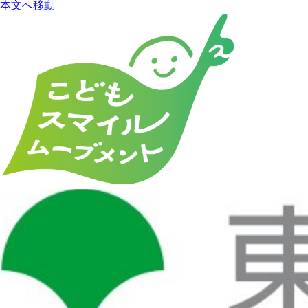
本文へ移動