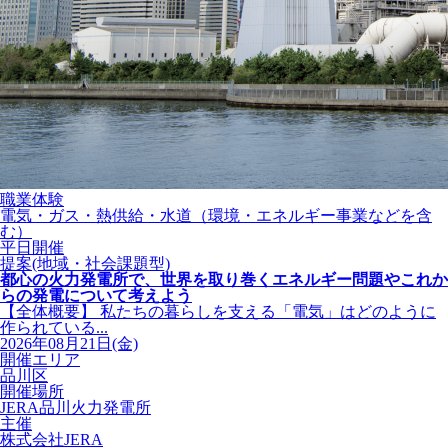
職業体験
電気・ガス・熱供給・水道（環境・エネルギー事業などを含
む）
平日開催
提案(地域・社会課題型)
都心の火力発電所で、世界を取り巻くエネルギー問題やこれか
らの発電について考えよう
【全体概要】 私たちの暮らしを支える「電気」はどのように
作られている...
2026年08月21日(金)
開催エリア
品川区
開催場所
JERA品川火力発電所
主催
株式会社JERA