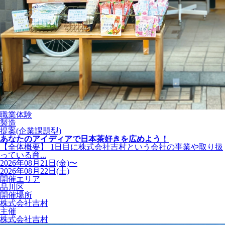
職業体験
製造
提案(企業課題型)
あなたのアイディアで日本茶好きを広めよう！
【全体概要】 1日目に株式会社吉村という会社の事業や取り扱
っている商...
2026年08月21日(金)〜
2026年08月22日(土)
開催エリア
品川区
開催場所
株式会社吉村
主催
株式会社吉村