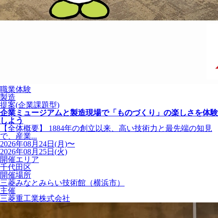
職業体験
製造
提案(企業課題型)
企業ミュージアムと製造現場で「ものづくり」の楽しさを体験
しよう
【全体概要】 1884年の創立以来、高い技術力と最先端の知見
で、産業...
2026年08月24日(月)〜
2026年08月25日(火)
開催エリア
千代田区
開催場所
三菱みなとみらい技術館（横浜市）
主催
三菱重工業株式会社