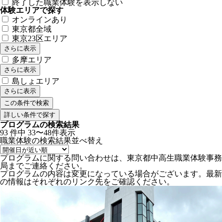
終了した職業体験を表示しない
体験エリアで探す
オンラインあり
東京都全域
東京23区エリア
さらに表示
多摩エリア
さらに表示
島しょエリア
さらに表示
詳しい条件で探す
プログラムの検索結果
93
件中
33〜48件表示
職業体験の検索結果
並べ替え
プログラムに関する問い合わせは、東京都中高生職業体験事務
局までご連絡ください。
プログラムの内容は変更になっている場合がございます。最新
の情報はそれぞれのリンク先をご確認ください。