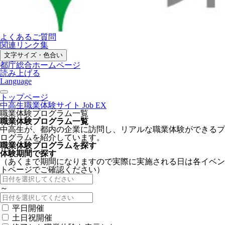
よくあるご質問
関連リンク集
文字サイズ・色合い
都庁総合ホームページ
読み上げる
Language
トップページ
中高生職業体験サイト Job EX
職業体験プログラム一覧
職業体験プログラム一覧
中高生が、都内の企業に訪問し、リアルな職業体験ができるプ
ログラムを紹介しています。
職業体験プログラムを探す
体験期間で探す
（あくまで期間になりますので実際に実施される日は各イベン
トページでご確認ください）
～
平日開催
土日祝開催