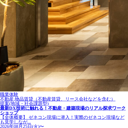
職業体験
不動産,物品賃貸（不動産賃貸、リース会社などを含む）
提案(地域・社会課題型)
最新DX技術に触れる！不動産・建築現場のリアル探求ワーク
ショップ
【全体概要】 ゼネコン現場に潜入！実際のゼネコン現場など
も見学しなが...
2026年08月25日(火)〜