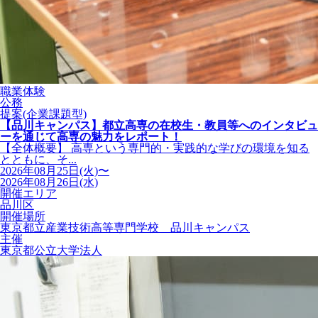
職業体験
公務
提案(企業課題型)
【品川キャンパス】都立高専の在校生・教員等へのインタビュ
ーを通じて高専の魅力をレポート！
【全体概要】 高専という専門的・実践的な学びの環境を知る
とともに、そ...
2026年08月25日(火)〜
2026年08月26日(水)
開催エリア
品川区
開催場所
東京都立産業技術高等専門学校 品川キャンパス
主催
東京都公立大学法人