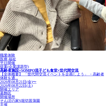
職業体験
医療,福祉
平日開催
提案(企業課題型)
高齢者施設×SOMPO流子ども食堂×世代間交流
【全体概要】 「世代間交流イベントを企画しよう」 ・高齢者
体験を通...
2026年08月21日(金)〜
2026年08月22日(土)
開催エリア
葛飾区
開催場所
そんぽの家S堀切菖蒲園
主催