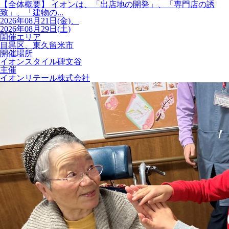
【全体概要】 イオンは、「出店地の開発」、「専門店の誘
致」、「建物の...
2026年08月21日(金)、
2026年08月29日(土)
開催エリア
目黒区、東久留米市
開催場所
イオンスタイル碑文谷
主催
イオンリテール株式会社