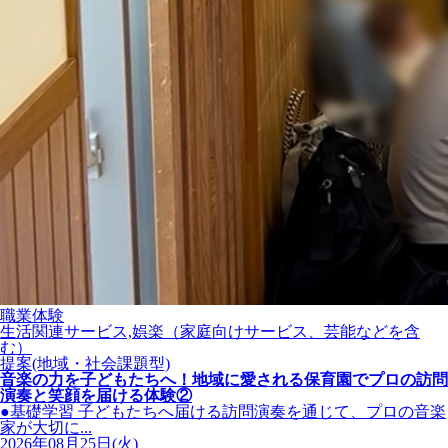
職業体験
生活関連サービス,娯楽（家庭向けサービス、芸能などを含
む）
提案(地域・社会課題型)
音楽の力を子どもたちへ！地域に愛される保育園でプロの訪問
演奏と笑顔を届ける体験②
●基礎学習 子どもたちへ届ける訪問演奏を通じて、プロの音楽
家が大切に...
2026年08月25日(火)