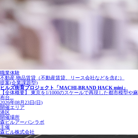
職業体験
不動産,物品賃貸（不動産賃貸、リース会社などを含む）
提案(企業課題型)
ヒルズ街育プロジェクト「MACHI-BRAND HACK mini」
【全体概要】 東京を1/1000のスケールで再現した都市模型や麻
布台...
2026年08月23日(日)
開催エリア
港区
開催場所
森ビルアーバンラボ
主催
森ビル株式会社