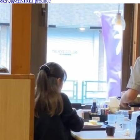
株式会社KIREI produce