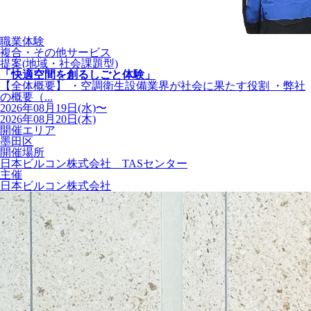
職業体験
複合・その他サービス
提案(地域・社会課題型)
「快適空間を創るしごと体験」
【全体概要】 ・空調衛生設備業界が社会に果たす役割 ・弊社
の概要（...
2026年08月19日(水)〜
2026年08月20日(木)
開催エリア
墨田区
開催場所
日本ビルコン株式会社 TASセンター
主催
日本ビルコン株式会社