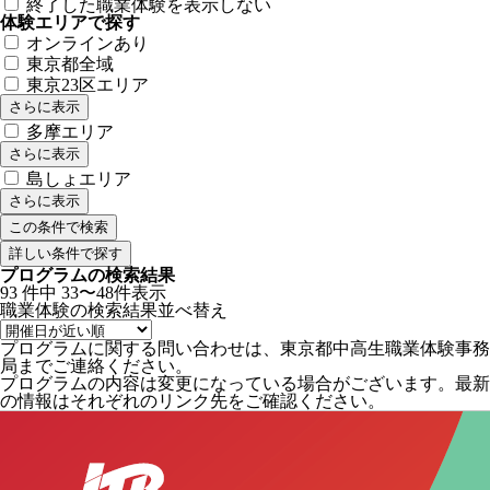
終了した職業体験を表示しない
体験エリアで探す
オンラインあり
東京都全域
東京23区エリア
さらに表示
多摩エリア
さらに表示
島しょエリア
さらに表示
詳しい条件で探す
プログラムの検索結果
93
件中
33〜48件表示
職業体験の検索結果
並べ替え
プログラムに関する問い合わせは、東京都中高生職業体験事務
局までご連絡ください。
プログラムの内容は変更になっている場合がございます。最新
の情報はそれぞれのリンク先をご確認ください。