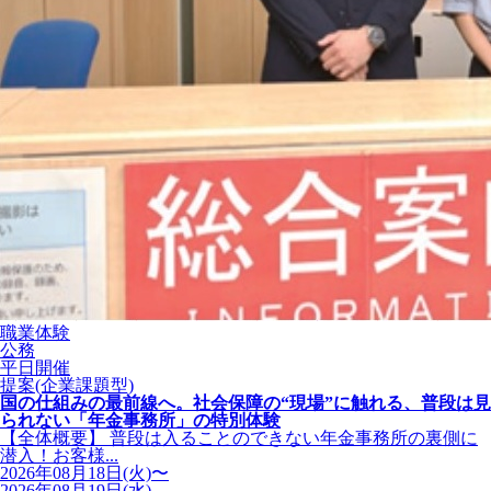
職業体験
公務
平日開催
提案(企業課題型)
国の仕組みの最前線へ。社会保障の“現場”に触れる、普段は見
られない「年金事務所」の特別体験
【全体概要】 普段は入ることのできない年金事務所の裏側に
潜入！お客様...
2026年08月18日(火)〜
2026年08月19日(水)