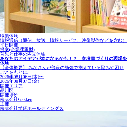
職業体験
情報通信（通信、放送、情報サービス、映像製作などを含む）
平日開催
提案(企業課題型)
育児と仕事の両立体験
あなたのアイデアが本になるかも！？ 参考書づくりの現場を
体験
【全体概要】 みなさんが普段の勉強で抱えている悩みや困り
ごとをもとに...
2026年08月06日(木)〜
2026年08月07日(金)
開催エリア
品川区
開催場所
株式会社Gakken
主催
株式会社学研ホールディングス