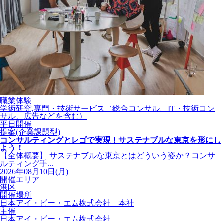
職業体験
学術研究,専門・技術サービス（総合コンサル、IT・技術コン
サル、広告などを含む）
平日開催
提案(企業課題型)
コンサルティングとレゴで実現！サステナブルな東京を形にし
よう！
【全体概要】 サステナブルな東京とはどういう姿か？コンサ
ルティング手...
2026年08月10日(月)
開催エリア
港区
開催場所
日本アイ・ビー・エム株式会社 本社
主催
日本アイ・ビー・エム株式会社