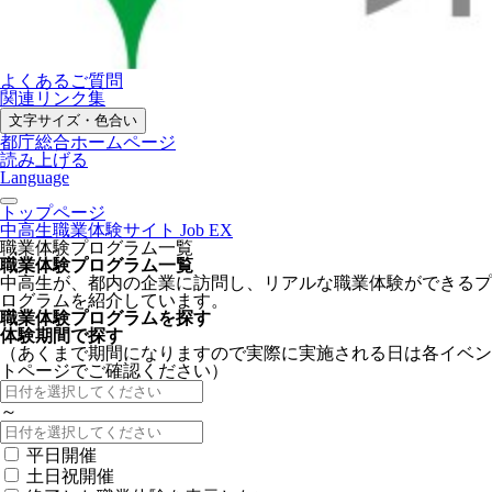
よくあるご質問
関連リンク集
文字サイズ・色合い
都庁総合ホームページ
読み上げる
Language
トップページ
中高生職業体験サイト Job EX
職業体験プログラム一覧
職業体験プログラム一覧
中高生が、都内の企業に訪問し、リアルな職業体験ができるプ
ログラムを紹介しています。
職業体験プログラムを探す
体験期間で探す
（あくまで期間になりますので実際に実施される日は各イベン
トページでご確認ください）
～
平日開催
土日祝開催