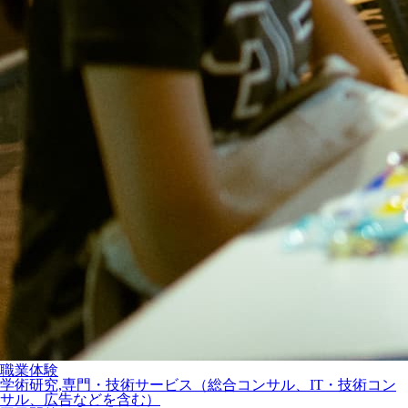
職業体験
学術研究,専門・技術サービス（総合コンサル、IT・技術コン
サル、広告などを含む）