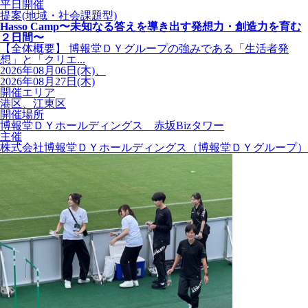
平日開催
提案(地域・社会課題型)
Hasso Camp〜未知なる答えを導き出す発想力・創造力を育む
２日間〜
【全体概要】 博報堂ＤＹグループの強みである「生活者発
想」と「クリエ...
2026年08月06日(木)、
2026年08月27日(木)
開催エリア
港区、江東区
開催場所
博報堂ＤＹホールディングス 赤坂Bizタワー
主催
株式会社博報堂ＤＹホールディングス（博報堂ＤＹグループ）