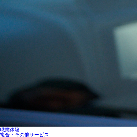
職業体験
複合・その他サービス