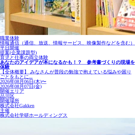
職業体験
情報通信（通信、放送、情報サービス、映像製作などを含む）
平日開催
提案(企業課題型)
育児と仕事の両立体験
あなたのアイデアが本になるかも！？ 参考書づくりの現場を
体験
【全体概要】 みなさんが普段の勉強で抱えている悩みや困り
ごとをもとに...
2026年08月06日(木)〜
2026年08月07日(金)
開催エリア
品川区
開催場所
株式会社Gakken
主催
株式会社学研ホールディングス