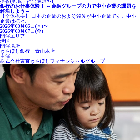
提案(地域・社会課題型)
銀行のお仕事体験！ ～金融グループの力で中小企業の課題を
解決しよう～
【全体概要】 日本の企業のおよそ99％が中小企業です。中小
企業は様々...
2026年08月06日(木)〜
2026年08月07日(金)
開催エリア
港区
開催場所
きらぼし銀行 青山本店
主催
株式会社東京きらぼしフィナンシャルグループ