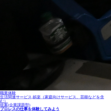
職業体験
生活関連サービス,娯楽（家庭向けサービス、芸能などを含
む）
提案(企業課題型)
プロレスの仕事を体験してみよう