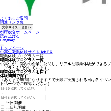
よくあるご質問
関連リンク集
文字サイズ・色合い
都庁総合ホームページ
読み上げる
Language
トップページ
中高生職業体験サイト Job EX
職業体験プログラム一覧
職業体験プログラム一覧
中高生が、都内の企業に訪問し、リアルな職業体験ができるプ
ログラムを紹介しています。
職業体験プログラムを探す
体験期間で探す
（あくまで期間になりますので実際に実施される日は各イベン
トページでご確認ください）
～
平日開催
土日祝開催