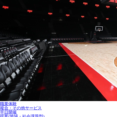
職業体験
複合・その他サービス
平日開催
提案(地域・社会課題型)