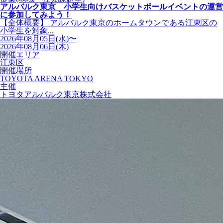
アルバルク東京 小学生向けバスケットボールイベントの運営
に参加してみよう！
【全体概要】 アルバルク東京のホームタウンである江東区の
小学生を対象...
2026年08月05日(水)〜
2026年08月06日(木)
開催エリア
江東区
開催場所
TOYOTA ARENA TOKYO
主催
トヨタアルバルク東京株式会社