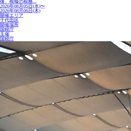
後、模擬の税務...
2026年08月05日(水)〜
2026年08月06日(木)
開催エリア
千代田区
開催場所
国税庁
主催
国税庁