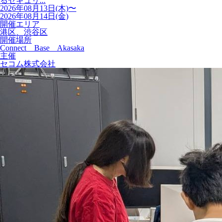
るセキュリ...
2026年08月13日(木)〜
2026年08月14日(金)
開催エリア
港区、渋谷区
開催場所
Connect Base Akasaka
主催
セコム株式会社