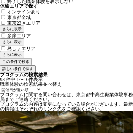
終了した職業体験を表示しない
体験エリアで探す
オンラインあり
東京都全域
東京23区エリア
さらに表示
多摩エリア
さらに表示
島しょエリア
さらに表示
詳しい条件で探す
プログラムの検索結果
93
件中
1〜16件表示
職業体験の検索結果
並べ替え
プログラムに関する問い合わせは、東京都中高生職業体験事務
局までご連絡ください。
プログラムの内容は変更になっている場合がございます。最新
の情報はそれぞれのリンク先をご確認ください。