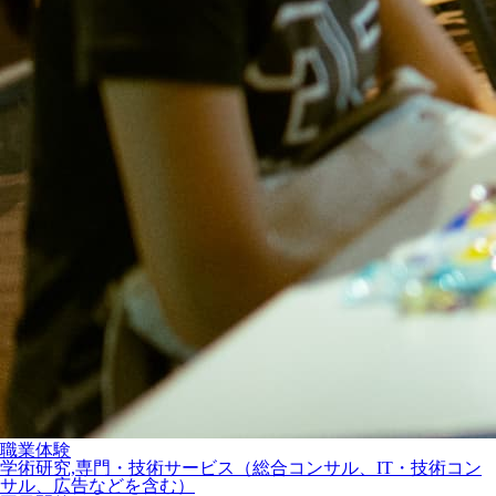
職業体験
学術研究,専門・技術サービス（総合コンサル、IT・技術コン
サル、広告などを含む）