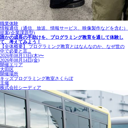
職業体験
情報通信（通信、放送、情報サービス、映像製作などを含む）
提案(企業課題型)
誰かの成長の手助けを、プログラミング教育を通して体験し
て、考えてみよう！
【全体概要】 プログラミング教育とはなんなのか、なぜ世の
中で必要と言...
2026年08月13日(木)〜
2026年08月14日(金)
開催エリア
大田区
開催場所
キッズプログラミング教室さくらぼ
主催
株式会社シーディア