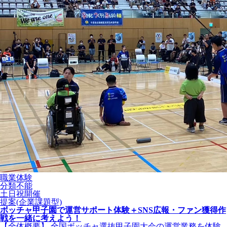
職業体験
分類不能
土日祝開催
提案(企業課題型)
ボッチャ甲子園で運営サポート体験＋SNS広報・ファン獲得作
戦を一緒に考えよう！
【全体概要】 全国ボッチャ選抜甲子園大会の運営業務を体験