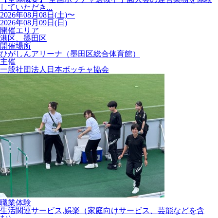
していただき...
2026年08月08日(土)〜
2026年08月09日(日)
開催エリア
港区、墨田区
開催場所
ひがしんアリーナ（墨田区総合体育館）
主催
一般社団法人日本ボッチャ協会
職業体験
生活関連サービス,娯楽（家庭向けサービス、芸能などを含