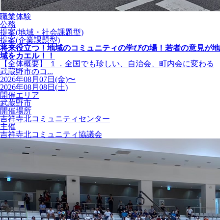
職業体験
公務
提案(地域・社会課題型)
提案(企業課題型)
将来役立つ！地域のコミュニティの学びの場！若者の意見が地
域をカエル！！
【全体概要】 １．全国でも珍しい、自治会、町内会に変わる
武蔵野市のコ...
2026年08月07日(金)〜
2026年08月08日(土)
開催エリア
武蔵野市
開催場所
吉祥寺北コミュニティセンター
主催
吉祥寺北コミュニティ協議会