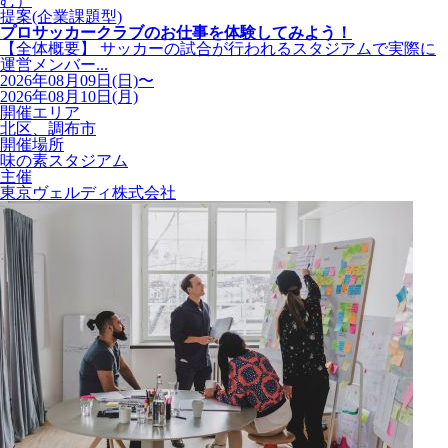
む）
提案(企業課題型)
プロサッカークラブのお仕事を体験してみよう！
【全体概要】 サッカーの試合が行われるスタジアムで実際に
運営メンバー...
2026年08月09日(日)〜
2026年08月10日(月)
開催エリア
北区、調布市
開催場所
味の素スタジアム
主催
東京ヴェルディ株式会社