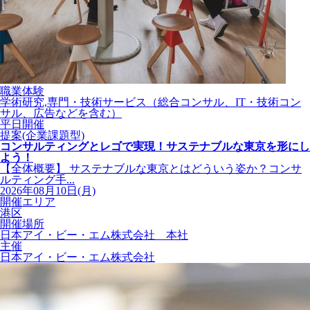
職業体験
学術研究,専門・技術サービス（総合コンサル、IT・技術コン
サル、広告などを含む）
平日開催
提案(企業課題型)
コンサルティングとレゴで実現！サステナブルな東京を形にし
よう！
【全体概要】 サステナブルな東京とはどういう姿か？コンサ
ルティング手...
2026年08月10日(月)
開催エリア
港区
開催場所
日本アイ・ビー・エム株式会社 本社
主催
日本アイ・ビー・エム株式会社