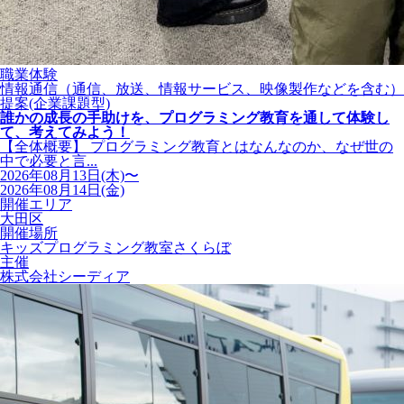
職業体験
情報通信（通信、放送、情報サービス、映像製作などを含む）
提案(企業課題型)
誰かの成長の手助けを、プログラミング教育を通して体験し
て、考えてみよう！
【全体概要】 プログラミング教育とはなんなのか、なぜ世の
中で必要と言...
2026年08月13日(木)〜
2026年08月14日(金)
開催エリア
大田区
開催場所
キッズプログラミング教室さくらぼ
主催
株式会社シーディア