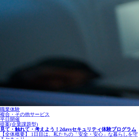
職業体験
複合・その他サービス
平日開催
提案(企業課題型)
見て・触れて・考えよう！2daysセキュリティ体験プログラム
【全体概要】 1日目は、私たちの「安全・安心」な暮らしを守