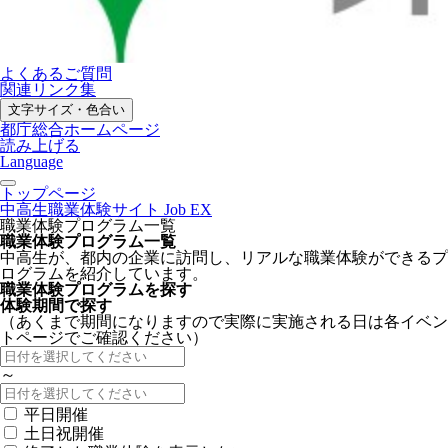
よくあるご質問
関連リンク集
文字サイズ・色合い
都庁総合ホームページ
読み上げる
Language
トップページ
中高生職業体験サイト Job EX
職業体験プログラム一覧
職業体験プログラム一覧
中高生が、都内の企業に訪問し、リアルな職業体験ができるプ
ログラムを紹介しています。
職業体験プログラムを探す
体験期間で探す
（あくまで期間になりますので実際に実施される日は各イベン
トページでご確認ください）
～
平日開催
土日祝開催