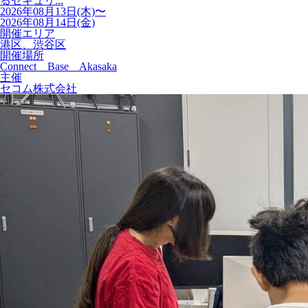
るセキュリ...
2026年08月13日(木)〜
2026年08月14日(金)
開催エリア
港区、渋谷区
開催場所
Connect Base Akasaka
主催
セコム株式会社