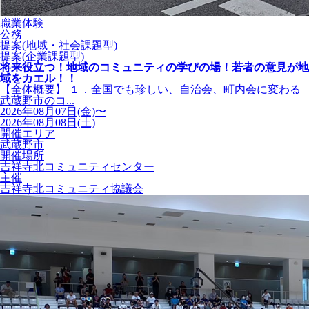
職業体験
公務
提案(地域・社会課題型)
提案(企業課題型)
将来役立つ！地域のコミュニティの学びの場！若者の意見が地
域をカエル！！
【全体概要】 １．全国でも珍しい、自治会、町内会に変わる
武蔵野市のコ...
2026年08月07日(金)〜
2026年08月08日(土)
開催エリア
武蔵野市
開催場所
吉祥寺北コミュニティセンター
主催
吉祥寺北コミュニティ協議会