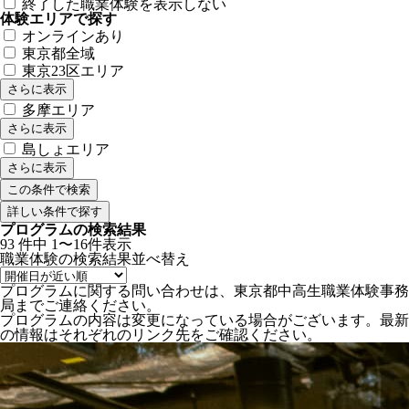
終了した職業体験を表示しない
体験エリアで探す
オンラインあり
東京都全域
東京23区エリア
さらに表示
多摩エリア
さらに表示
島しょエリア
さらに表示
詳しい条件で探す
プログラムの検索結果
93
件中
1〜16件表示
職業体験の検索結果
並べ替え
プログラムに関する問い合わせは、東京都中高生職業体験事務
局までご連絡ください。
プログラムの内容は変更になっている場合がございます。最新
の情報はそれぞれのリンク先をご確認ください。