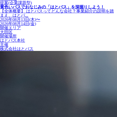
提案(企業課題型)
黄色いバスでおなじみの「はとバス」を深掘りしよう！
【全体概要】 はとバスってどんな会社？事業紹介の説明を踏
まえ、はとバ...
2026年08月13日(木)〜
2026年08月14日(金)
開催エリア
大田区
開催場所
はとバス本社
主催
株式会社はとバス