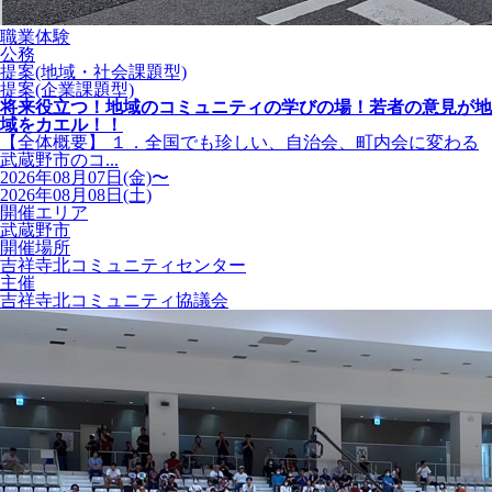
職業体験
公務
提案(地域・社会課題型)
提案(企業課題型)
将来役立つ！地域のコミュニティの学びの場！若者の意見が地
域をカエル！！
【全体概要】 １．全国でも珍しい、自治会、町内会に変わる
武蔵野市のコ...
2026年08月07日(金)〜
2026年08月08日(土)
開催エリア
武蔵野市
開催場所
吉祥寺北コミュニティセンター
主催
吉祥寺北コミュニティ協議会