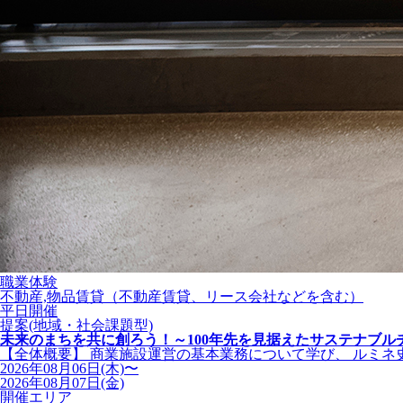
職業体験
不動産,物品賃貸（不動産賃貸、リース会社などを含む）
平日開催
提案(地域・社会課題型)
未来のまちを共に創ろう！～100年先を見据えたサステナブル
【全体概要】 商業施設運営の基本業務について学び、 ルミネ史上
2026年08月06日(木)〜
2026年08月07日(金)
開催エリア