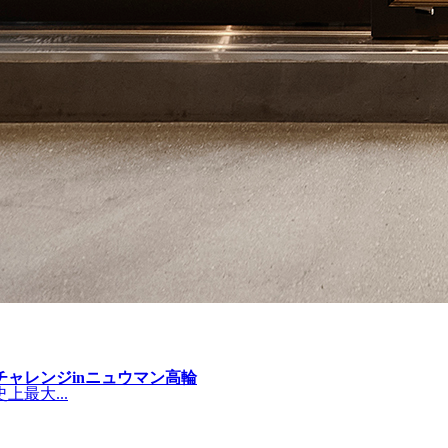
チャレンジinニュウマン高輪
最大...