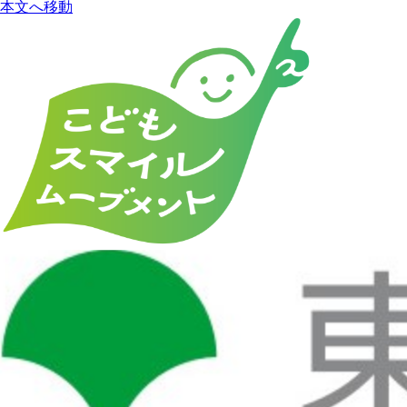
本文へ移動