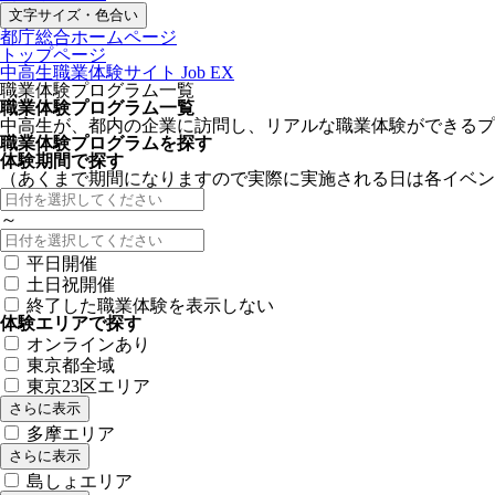
文字サイズ・色合い
都庁総合ホームページ
トップページ
中高生職業体験サイト Job EX
職業体験プログラム一覧
職業体験プログラム一覧
中高生が、都内の企業に訪問し、リアルな職業体験ができるプ
職業体験プログラムを探す
体験期間で探す
（あくまで期間になりますので実際に実施される日は各イベン
～
平日開催
土日祝開催
終了した職業体験を表示しない
体験エリアで探す
オンラインあり
東京都全域
東京23区エリア
さらに表示
多摩エリア
さらに表示
島しょエリア