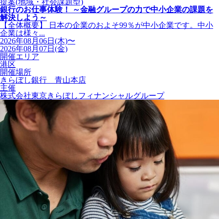
提案(地域・社会課題型)
銀行のお仕事体験！ ～金融グループの力で中小企業の課題を
解決しよう～
【全体概要】 日本の企業のおよそ99％が中小企業です。中小
企業は様々...
2026年08月06日(木)〜
2026年08月07日(金)
開催エリア
港区
開催場所
きらぼし銀行 青山本店
主催
株式会社東京きらぼしフィナンシャルグループ