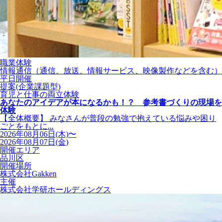
職業体験
情報通信（通信、放送、情報サービス、映像製作などを含む）
平日開催
提案(企業課題型)
育児と仕事の両立体験
あなたのアイデアが本になるかも！？ 参考書づくりの現場を
体験
【全体概要】 みなさんが普段の勉強で抱えている悩みや困り
ごとをもとに...
2026年08月06日(木)〜
2026年08月07日(金)
開催エリア
品川区
開催場所
株式会社Gakken
主催
株式会社学研ホールディングス