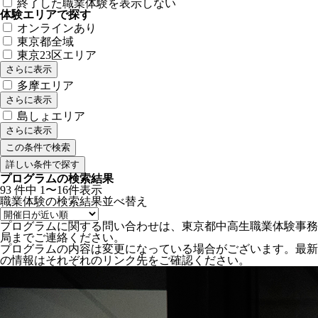
終了した職業体験を表示しない
体験エリアで探す
オンラインあり
東京都全域
東京23区エリア
さらに表示
多摩エリア
さらに表示
島しょエリア
さらに表示
詳しい条件で探す
プログラムの検索結果
93
件中
1〜16件表示
職業体験の検索結果
並べ替え
プログラムに関する問い合わせは、東京都中高生職業体験事務
局までご連絡ください。
プログラムの内容は変更になっている場合がございます。最新
の情報はそれぞれのリンク先をご確認ください。