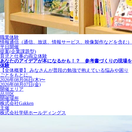
職業体験
情報通信（通信、放送、情報サービス、映像製作などを含む）
平日開催
提案(企業課題型)
育児と仕事の両立体験
あなたのアイデアが本になるかも！？ 参考書づくりの現場を
体験
【全体概要】 みなさんが普段の勉強で抱えている悩みや困り
ごとをもとに...
2026年08月06日(木)〜
2026年08月07日(金)
開催エリア
品川区
開催場所
株式会社Gakken
主催
株式会社学研ホールディングス