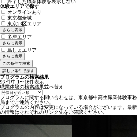
終了した職業体験を表示しない
体験エリアで探す
オンラインあり
東京都全域
東京23区エリア
さらに表示
多摩エリア
さらに表示
島しょエリア
さらに表示
詳しい条件で探す
プログラムの検索結果
93
件中
1〜16件表示
職業体験の検索結果
並べ替え
プログラムに関する問い合わせは、東京都中高生職業体験事務
局までご連絡ください。
プログラムの内容は変更になっている場合がございます。最新
の情報はそれぞれのリンク先をご確認ください。