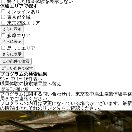
終了した職業体験を表示しない
体験エリアで探す
オンラインあり
東京都全域
東京23区エリア
さらに表示
多摩エリア
さらに表示
島しょエリア
さらに表示
詳しい条件で探す
プログラムの検索結果
93
件中
1〜16件表示
職業体験の検索結果
並べ替え
プログラムに関する問い合わせは、東京都中高生職業体験事務
局までご連絡ください。
プログラムの内容は変更になっている場合がございます。最新
の情報はそれぞれのリンク先をご確認ください。