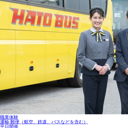
職業体験
運輸,郵便（航空、鉄道、バスなどを含む）
平日開催