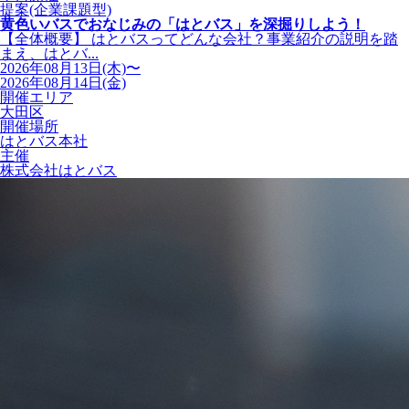
提案(企業課題型)
黄色いバスでおなじみの「はとバス」を深掘りしよう！
【全体概要】 はとバスってどんな会社？事業紹介の説明を踏
まえ、はとバ...
2026年08月13日(木)〜
2026年08月14日(金)
開催エリア
大田区
開催場所
はとバス本社
主催
株式会社はとバス