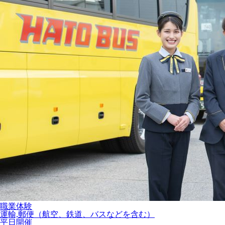
職業体験
運輸,郵便（航空、鉄道、バスなどを含む）
平日開催