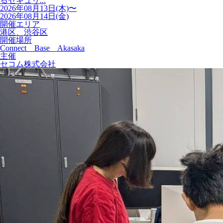
るセキュリ...
2026年08月13日(木)〜
2026年08月14日(金)
開催エリア
港区、渋谷区
開催場所
Connect Base Akasaka
主催
セコム株式会社