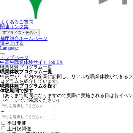
よくあるご質問
関連リンク集
文字サイズ・色合い
都庁総合ホームページ
読み上げる
Language
トップページ
中高生職業体験サイト Job EX
職業体験プログラム一覧
職業体験プログラム一覧
中高生が、都内の企業に訪問し、リアルな職業体験ができるプ
ログラムを紹介しています。
職業体験プログラムを探す
体験期間で探す
（あくまで期間になりますので実際に実施される日は各イベン
トページでご確認ください）
～
平日開催
土日祝開催