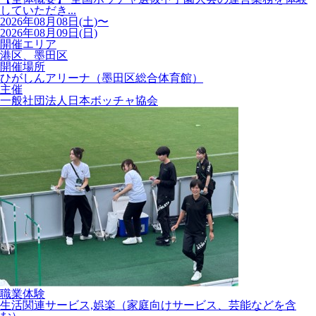
していただき...
2026年08月08日(土)〜
2026年08月09日(日)
開催エリア
港区、墨田区
開催場所
ひがしんアリーナ（墨田区総合体育館）
主催
一般社団法人日本ボッチャ協会
職業体験
生活関連サービス,娯楽（家庭向けサービス、芸能などを含