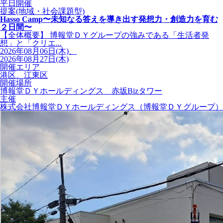
平日開催
提案(地域・社会課題型)
Hasso Camp〜未知なる答えを導き出す発想力・創造力を育む
２日間〜
【全体概要】 博報堂ＤＹグループの強みである「生活者発
想」と「クリエ...
2026年08月06日(木)、
2026年08月27日(木)
開催エリア
港区、江東区
開催場所
博報堂ＤＹホールディングス 赤坂Bizタワー
主催
株式会社博報堂ＤＹホールディングス（博報堂ＤＹグループ）