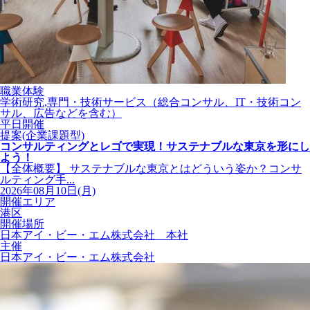
職業体験
学術研究,専門・技術サービス（総合コンサル、IT・技術コン
サル、広告などを含む）
平日開催
提案(企業課題型)
コンサルティングとレゴで実現！サステナブルな東京を形にし
よう！
【全体概要】 サステナブルな東京とはどういう姿か？コンサ
ルティング手...
2026年08月10日(月)
開催エリア
港区
開催場所
日本アイ・ビー・エム株式会社 本社
主催
日本アイ・ビー・エム株式会社