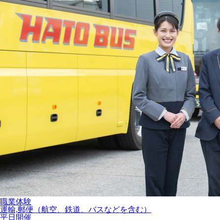
職業体験
運輸,郵便（航空、鉄道、バスなどを含む）
平日開催