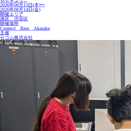
るセキュリ...
2026年08月13日(木)〜
2026年08月14日(金)
開催エリア
港区、渋谷区
開催場所
Connect Base Akasaka
主催
セコム株式会社