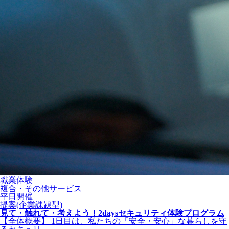
職業体験
複合・その他サービス
平日開催
提案(企業課題型)
見て・触れて・考えよう！2daysセキュリティ体験プログラム
【全体概要】 1日目は、私たちの「安全・安心」な暮らしを守