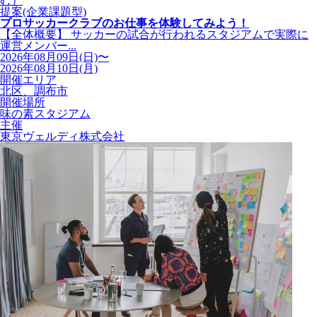
む）
提案(企業課題型)
プロサッカークラブのお仕事を体験してみよう！
【全体概要】 サッカーの試合が行われるスタジアムで実際に
運営メンバー...
2026年08月09日(日)〜
2026年08月10日(月)
開催エリア
北区、調布市
開催場所
味の素スタジアム
主催
東京ヴェルディ株式会社