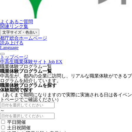
よくあるご質問
関連リンク集
文字サイズ・色合い
都庁総合ホームページ
読み上げる
Language
トップページ
中高生職業体験サイト Job EX
職業体験プログラム一覧
職業体験プログラム一覧
中高生が、都内の企業に訪問し、リアルな職業体験ができるプ
ログラムを紹介しています。
職業体験プログラムを探す
体験期間で探す
（あくまで期間になりますので実際に実施される日は各イベン
トページでご確認ください）
～
平日開催
土日祝開催