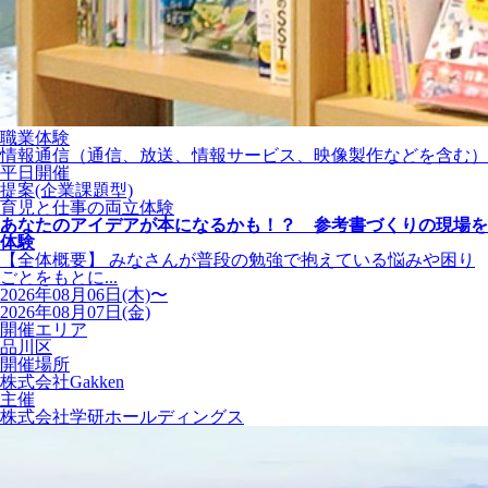
職業体験
情報通信（通信、放送、情報サービス、映像製作などを含む）
平日開催
提案(企業課題型)
育児と仕事の両立体験
あなたのアイデアが本になるかも！？ 参考書づくりの現場を
体験
【全体概要】 みなさんが普段の勉強で抱えている悩みや困り
ごとをもとに...
2026年08月06日(木)〜
2026年08月07日(金)
開催エリア
品川区
開催場所
株式会社Gakken
主催
株式会社学研ホールディングス