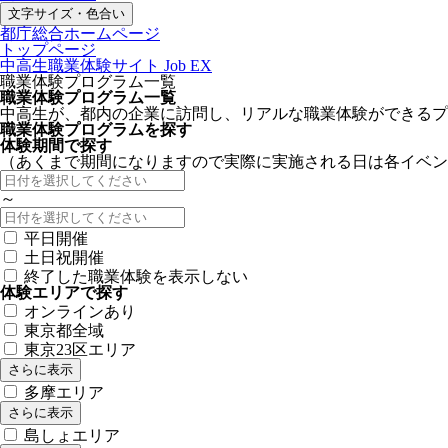
文字サイズ・色合い
都庁総合ホームページ
トップページ
中高生職業体験サイト Job EX
職業体験プログラム一覧
職業体験プログラム一覧
中高生が、都内の企業に訪問し、リアルな職業体験ができるプ
職業体験プログラムを探す
体験期間で探す
（あくまで期間になりますので実際に実施される日は各イベン
～
平日開催
土日祝開催
終了した職業体験を表示しない
体験エリアで探す
オンラインあり
東京都全域
東京23区エリア
さらに表示
多摩エリア
さらに表示
島しょエリア