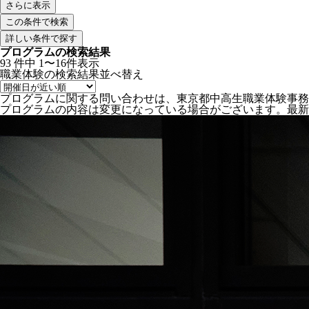
さらに表示
詳しい条件で探す
プログラムの検索結果
93
件中
1〜16件表示
職業体験の検索結果
並べ替え
プログラムに関する問い合わせは、東京都中高生職業体験事務
プログラムの内容は変更になっている場合がございます。最新