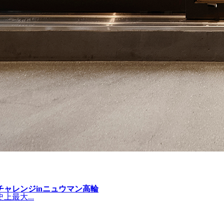
チャレンジinニュウマン高輪
最大...