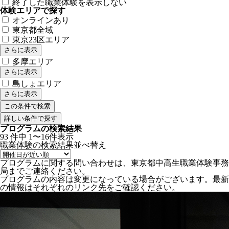
終了した職業体験を表示しない
体験エリアで探す
オンラインあり
東京都全域
東京23区エリア
さらに表示
多摩エリア
さらに表示
島しょエリア
さらに表示
詳しい条件で探す
プログラムの検索結果
93
件中
1〜16件表示
職業体験の検索結果
並べ替え
プログラムに関する問い合わせは、東京都中高生職業体験事務
局までご連絡ください。
プログラムの内容は変更になっている場合がございます。最新
の情報はそれぞれのリンク先をご確認ください。