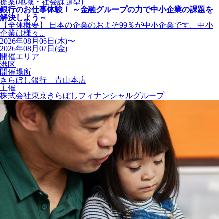
提案(地域・社会課題型)
銀行のお仕事体験！ ～金融グループの力で中小企業の課題を
解決しよう～
【全体概要】 日本の企業のおよそ99％が中小企業です。中小
企業は様々...
2026年08月06日(木)〜
2026年08月07日(金)
開催エリア
港区
開催場所
きらぼし銀行 青山本店
主催
株式会社東京きらぼしフィナンシャルグループ