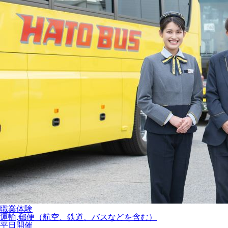
職業体験
運輸,郵便（航空、鉄道、バスなどを含む）
平日開催