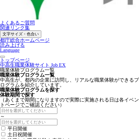
よくあるご質問
関連リンク集
文字サイズ・色合い
都庁総合ホームページ
読み上げる
Language
トップページ
中高生職業体験サイト Job EX
職業体験プログラム一覧
職業体験プログラム一覧
中高生が、都内の企業に訪問し、リアルな職業体験ができるプ
ログラムを紹介しています。
職業体験プログラムを探す
体験期間で探す
（あくまで期間になりますので実際に実施される日は各イベン
トページでご確認ください）
～
平日開催
土日祝開催