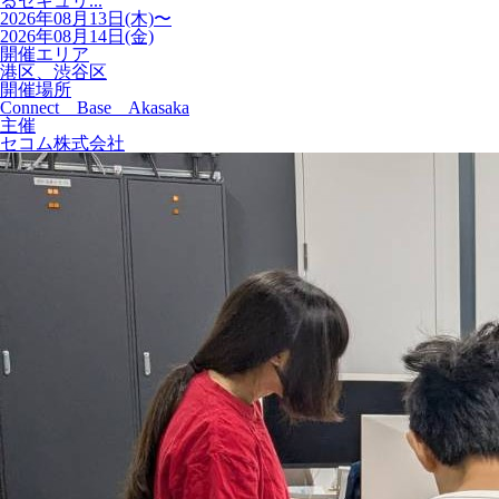
るセキュリ...
2026年08月13日(木)〜
2026年08月14日(金)
開催エリア
港区、渋谷区
開催場所
Connect Base Akasaka
主催
セコム株式会社