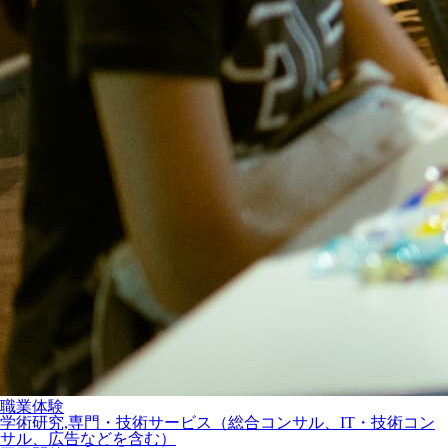
職業体験
学術研究,専門・技術サービス（総合コンサル、IT・技術コン
サル、広告などを含む）