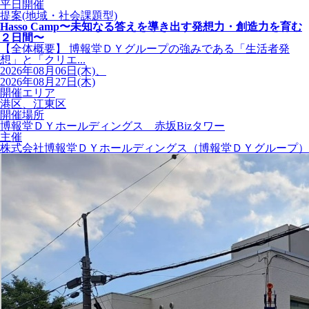
平日開催
提案(地域・社会課題型)
Hasso Camp〜未知なる答えを導き出す発想力・創造力を育む
２日間〜
【全体概要】 博報堂ＤＹグループの強みである「生活者発
想」と「クリエ...
2026年08月06日(木)、
2026年08月27日(木)
開催エリア
港区、江東区
開催場所
博報堂ＤＹホールディングス 赤坂Bizタワー
主催
株式会社博報堂ＤＹホールディングス（博報堂ＤＹグループ）