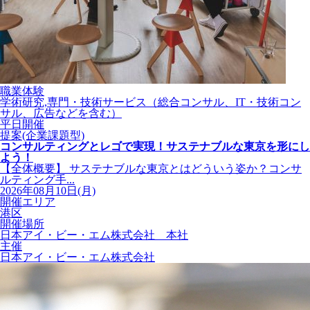
職業体験
学術研究,専門・技術サービス（総合コンサル、IT・技術コン
サル、広告などを含む）
平日開催
提案(企業課題型)
コンサルティングとレゴで実現！サステナブルな東京を形にし
よう！
【全体概要】 サステナブルな東京とはどういう姿か？コンサ
ルティング手...
2026年08月10日(月)
開催エリア
港区
開催場所
日本アイ・ビー・エム株式会社 本社
主催
日本アイ・ビー・エム株式会社