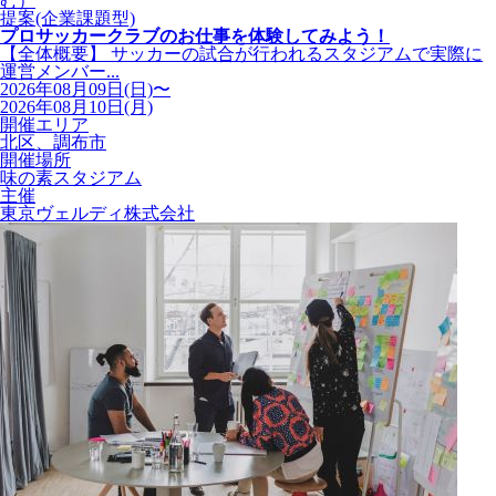
む）
提案(企業課題型)
プロサッカークラブのお仕事を体験してみよう！
【全体概要】 サッカーの試合が行われるスタジアムで実際に
運営メンバー...
2026年08月09日(日)〜
2026年08月10日(月)
開催エリア
北区、調布市
開催場所
味の素スタジアム
主催
東京ヴェルディ株式会社