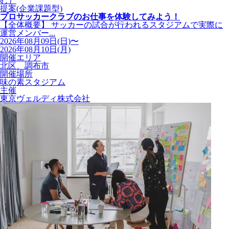
む）
提案(企業課題型)
プロサッカークラブのお仕事を体験してみよう！
【全体概要】 サッカーの試合が行われるスタジアムで実際に
運営メンバー...
2026年08月09日(日)〜
2026年08月10日(月)
開催エリア
北区、調布市
開催場所
味の素スタジアム
主催
東京ヴェルディ株式会社