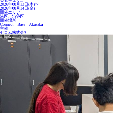
るセキュリ...
2026年08月13日(木)〜
2026年08月14日(金)
開催エリア
港区、渋谷区
開催場所
Connect Base Akasaka
主催
セコム株式会社