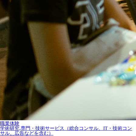
職業体験
学術研究,専門・技術サービス（総合コンサル、IT・技術コン
サル、広告などを含む）