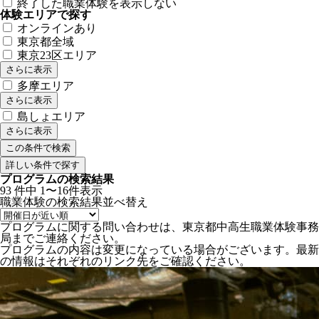
終了した職業体験を表示しない
体験エリアで探す
オンラインあり
東京都全域
東京23区エリア
さらに表示
多摩エリア
さらに表示
島しょエリア
さらに表示
詳しい条件で探す
プログラムの検索結果
93
件中
1〜16件表示
職業体験の検索結果
並べ替え
プログラムに関する問い合わせは、東京都中高生職業体験事務
局までご連絡ください。
プログラムの内容は変更になっている場合がございます。最新
の情報はそれぞれのリンク先をご確認ください。