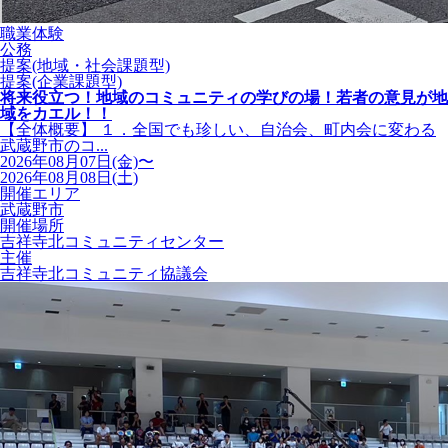
職業体験
公務
提案(地域・社会課題型)
提案(企業課題型)
将来役立つ！地域のコミュニティの学びの場！若者の意見が地
域をカエル！！
【全体概要】 １．全国でも珍しい、自治会、町内会に変わる
武蔵野市のコ...
2026年08月07日(金)〜
2026年08月08日(土)
開催エリア
武蔵野市
開催場所
吉祥寺北コミュニティセンター
主催
吉祥寺北コミュニティ協議会