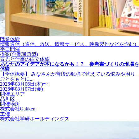
職業体験
情報通信（通信、放送、情報サービス、映像製作などを含む）
平日開催
提案(企業課題型)
育児と仕事の両立体験
あなたのアイデアが本になるかも！？ 参考書づくりの現場を
体験
【全体概要】 みなさんが普段の勉強で抱えている悩みや困り
ごとをもとに...
2026年08月06日(木)〜
2026年08月07日(金)
開催エリア
品川区
開催場所
株式会社Gakken
主催
株式会社学研ホールディングス