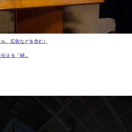
サル、広告などを含む）
える「研...