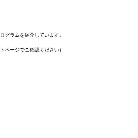
ログラムを紹介しています。
トページでご確認ください）