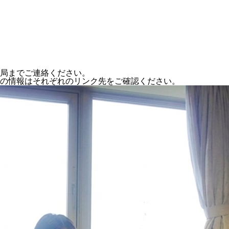
局までご連絡ください。
の情報はそれぞれのリンク先をご確認ください。