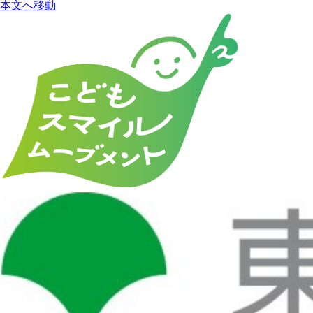
本文へ移動