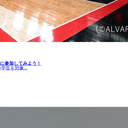
に参加してみよう！
生を対象...