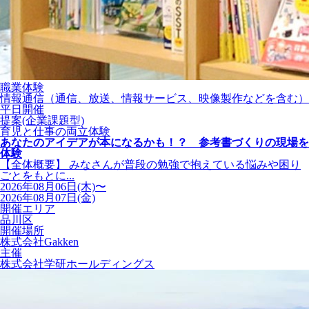
職業体験
情報通信（通信、放送、情報サービス、映像製作などを含む）
平日開催
提案(企業課題型)
育児と仕事の両立体験
あなたのアイデアが本になるかも！？ 参考書づくりの現場を
体験
【全体概要】 みなさんが普段の勉強で抱えている悩みや困り
ごとをもとに...
2026年08月06日(木)〜
2026年08月07日(金)
開催エリア
品川区
開催場所
株式会社Gakken
主催
株式会社学研ホールディングス