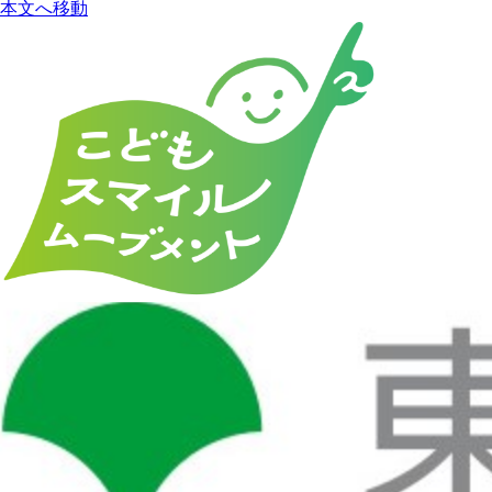
本文へ移動