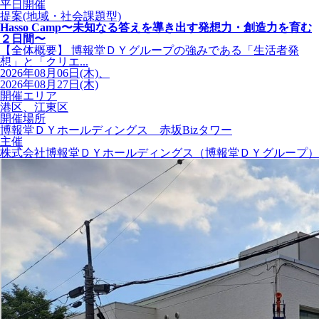
平日開催
提案(地域・社会課題型)
Hasso Camp〜未知なる答えを導き出す発想力・創造力を育む
２日間〜
【全体概要】 博報堂ＤＹグループの強みである「生活者発
想」と「クリエ...
2026年08月06日(木)、
2026年08月27日(木)
開催エリア
港区、江東区
開催場所
博報堂ＤＹホールディングス 赤坂Bizタワー
主催
株式会社博報堂ＤＹホールディングス（博報堂ＤＹグループ）