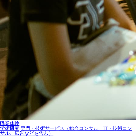
職業体験
学術研究,専門・技術サービス（総合コンサル、IT・技術コン
サル、広告などを含む）