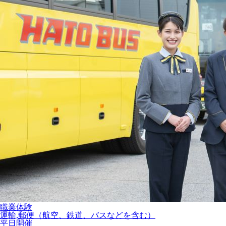
職業体験
運輸,郵便（航空、鉄道、バスなどを含む）
平日開催