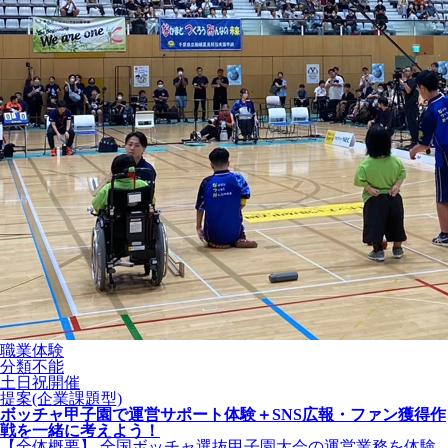
職業体験
分類不能
土日祝開催
提案(企業課題型)
ボッチャ甲子園で運営サポート体験＋SNS広報・ファン獲得作
戦を一緒に考えよう！
【全体概要】 全国ボッチャ選抜甲子園大会の運営業務を体験