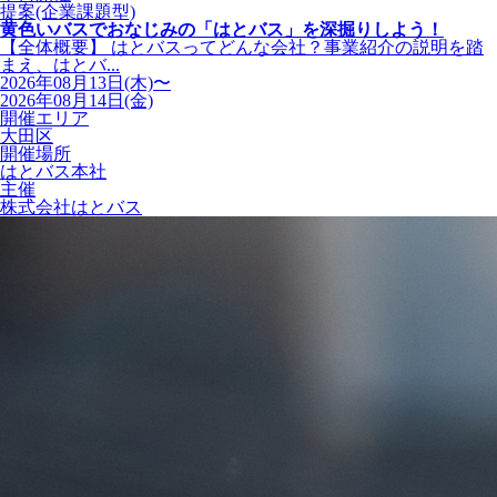
提案(企業課題型)
黄色いバスでおなじみの「はとバス」を深掘りしよう！
【全体概要】 はとバスってどんな会社？事業紹介の説明を踏
まえ、はとバ...
2026年08月13日(木)〜
2026年08月14日(金)
開催エリア
大田区
開催場所
はとバス本社
主催
株式会社はとバス