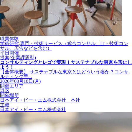
職業体験
学術研究,専門・技術サービス（総合コンサル、IT・技術コン
サル、広告などを含む）
平日開催
提案(企業課題型)
コンサルティングとレゴで実現！サステナブルな東京を形にし
よう！
【全体概要】 サステナブルな東京とはどういう姿か？コンサ
ルティング手...
2026年08月10日(月)
開催エリア
港区
開催場所
日本アイ・ビー・エム株式会社 本社
主催
日本アイ・ビー・エム株式会社