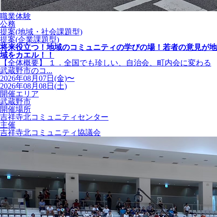
職業体験
公務
提案(地域・社会課題型)
提案(企業課題型)
将来役立つ！地域のコミュニティの学びの場！若者の意見が地
域をカエル！！
【全体概要】 １．全国でも珍しい、自治会、町内会に変わる
武蔵野市のコ...
2026年08月07日(金)〜
2026年08月08日(土)
開催エリア
武蔵野市
開催場所
吉祥寺北コミュニティセンター
主催
吉祥寺北コミュニティ協議会