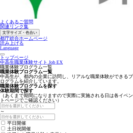
よくあるご質問
関連リンク集
文字サイズ・色合い
都庁総合ホームページ
読み上げる
Language
トップページ
中高生職業体験サイト Job EX
職業体験プログラム一覧
職業体験プログラム一覧
中高生が、都内の企業に訪問し、リアルな職業体験ができるプ
ログラムを紹介しています。
職業体験プログラムを探す
体験期間で探す
（あくまで期間になりますので実際に実施される日は各イベン
トページでご確認ください）
～
平日開催
土日祝開催