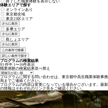
終了した職業体験を表示しない
体験エリアで探す
オンラインあり
東京都全域
東京23区エリア
さらに表示
多摩エリア
さらに表示
島しょエリア
さらに表示
詳しい条件で探す
プログラムの検索結果
93
件中
1〜16件表示
職業体験の検索結果
並べ替え
プログラムに関する問い合わせは、東京都中高生職業体験事務
局までご連絡ください。
プログラムの内容は変更になっている場合がございます。最新
の情報はそれぞれのリンク先をご確認ください。