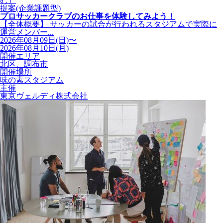
む）
提案(企業課題型)
プロサッカークラブのお仕事を体験してみよう！
【全体概要】 サッカーの試合が行われるスタジアムで実際に
運営メンバー...
2026年08月09日(日)〜
2026年08月10日(月)
開催エリア
北区、調布市
開催場所
味の素スタジアム
主催
東京ヴェルディ株式会社