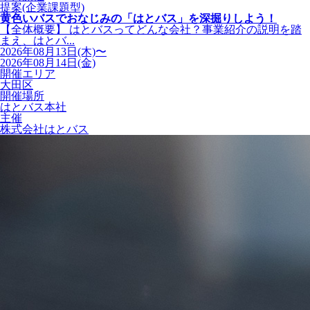
提案(企業課題型)
黄色いバスでおなじみの「はとバス」を深掘りしよう！
【全体概要】 はとバスってどんな会社？事業紹介の説明を踏
まえ、はとバ...
2026年08月13日(木)〜
2026年08月14日(金)
開催エリア
大田区
開催場所
はとバス本社
主催
株式会社はとバス