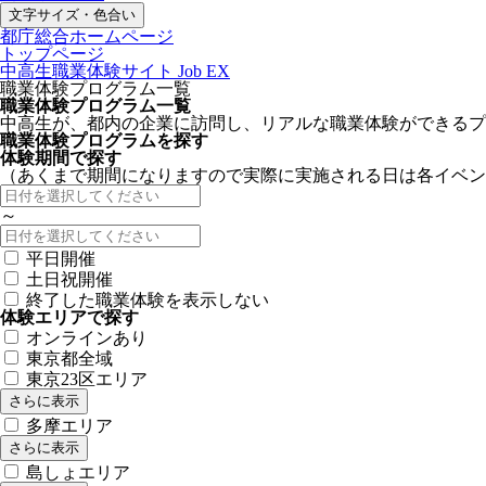
文字サイズ・色合い
都庁総合ホームページ
トップページ
中高生職業体験サイト Job EX
職業体験プログラム一覧
職業体験プログラム一覧
中高生が、都内の企業に訪問し、リアルな職業体験ができるプ
職業体験プログラムを探す
体験期間で探す
（あくまで期間になりますので実際に実施される日は各イベン
～
平日開催
土日祝開催
終了した職業体験を表示しない
体験エリアで探す
オンラインあり
東京都全域
東京23区エリア
さらに表示
多摩エリア
さらに表示
島しょエリア