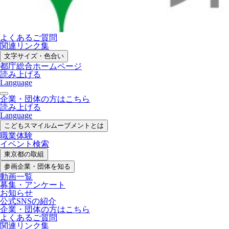
よくあるご質問
関連リンク集
文字サイズ・色合い
都庁総合ホームページ
読み上げる
Language
企業・団体の方はこちら
読み上げる
Language
こどもスマイル
ムーブメントとは
職業体験
イベント検索
東京都の取組
参画企業・
団体を知る
動画一覧
募集・
アンケート
お知らせ
公式SNS
の紹介
企業・団体の方
はこちら
よくあるご質問
関連リンク集