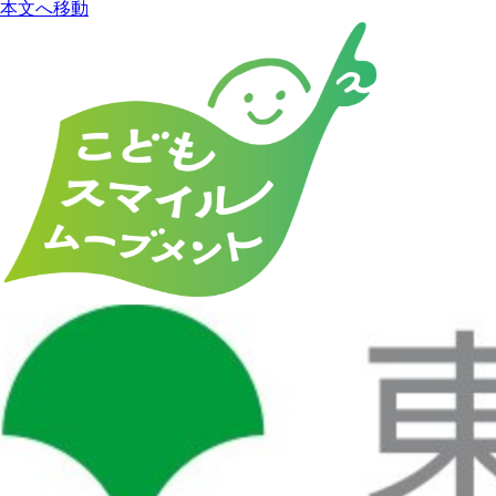
本文へ移動