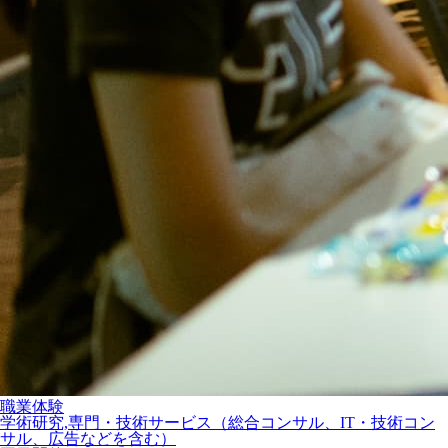
職業体験
学術研究,専門・技術サービス（総合コンサル、IT・技術コン
サル、広告などを含む）