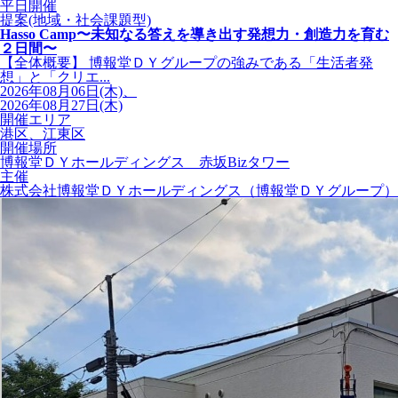
平日開催
提案(地域・社会課題型)
Hasso Camp〜未知なる答えを導き出す発想力・創造力を育む
２日間〜
【全体概要】 博報堂ＤＹグループの強みである「生活者発
想」と「クリエ...
2026年08月06日(木)、
2026年08月27日(木)
開催エリア
港区、江東区
開催場所
博報堂ＤＹホールディングス 赤坂Bizタワー
主催
株式会社博報堂ＤＹホールディングス（博報堂ＤＹグループ）