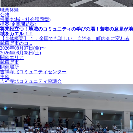
職業体験
公務
提案(地域・社会課題型)
提案(企業課題型)
将来役立つ！地域のコミュニティの学びの場！若者の意見が地
域をカエル！！
【全体概要】 １．全国でも珍しい、自治会、町内会に変わる
武蔵野市のコ...
2026年08月07日(金)〜
2026年08月08日(土)
開催エリア
武蔵野市
開催場所
吉祥寺北コミュニティセンター
主催
吉祥寺北コミュニティ協議会