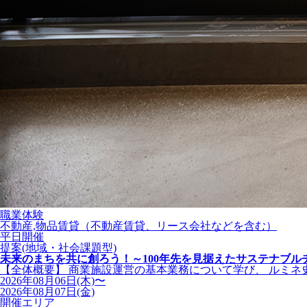
職業体験
不動産,物品賃貸（不動産賃貸、リース会社などを含む）
平日開催
提案(地域・社会課題型)
未来のまちを共に創ろう！～100年先を見据えたサステナブル
【全体概要】 商業施設運営の基本業務について学び、 ルミネ史上
2026年08月06日(木)〜
2026年08月07日(金)
開催エリア