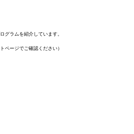
ログラムを紹介しています。
トページでご確認ください）