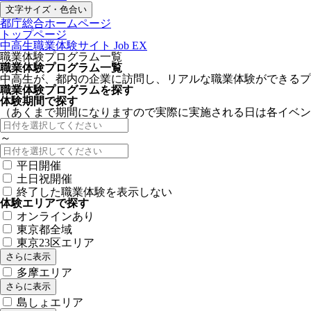
文字サイズ・色合い
都庁総合ホームページ
トップページ
中高生職業体験サイト Job EX
職業体験プログラム一覧
職業体験プログラム一覧
中高生が、都内の企業に訪問し、リアルな職業体験ができるプ
職業体験プログラムを探す
体験期間で探す
（あくまで期間になりますので実際に実施される日は各イベン
～
平日開催
土日祝開催
終了した職業体験を表示しない
体験エリアで探す
オンラインあり
東京都全域
東京23区エリア
さらに表示
多摩エリア
さらに表示
島しょエリア