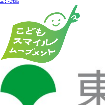
本文へ移動