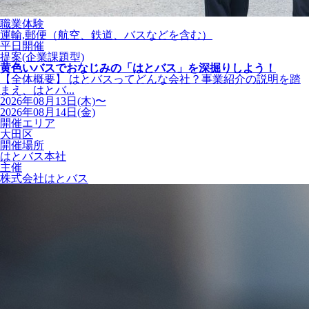
職業体験
運輸,郵便（航空、鉄道、バスなどを含む）
平日開催
提案(企業課題型)
黄色いバスでおなじみの「はとバス」を深掘りしよう！
【全体概要】 はとバスってどんな会社？事業紹介の説明を踏
まえ、はとバ...
2026年08月13日(木)〜
2026年08月14日(金)
開催エリア
大田区
開催場所
はとバス本社
主催
株式会社はとバス