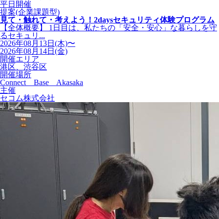
平日開催
提案(企業課題型)
見て・触れて・考えよう！2daysセキュリティ体験プログラム
【全体概要】 1日目は、私たちの「安全・安心」な暮らしを守
るセキュリ...
2026年08月13日(木)〜
2026年08月14日(金)
開催エリア
港区、渋谷区
開催場所
Connect Base Akasaka
主催
セコム株式会社