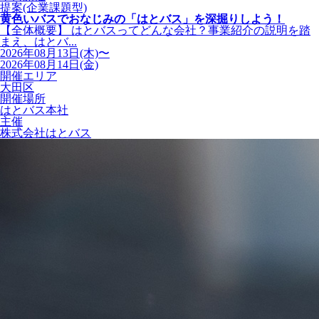
提案(企業課題型)
黄色いバスでおなじみの「はとバス」を深掘りしよう！
【全体概要】 はとバスってどんな会社？事業紹介の説明を踏
まえ、はとバ...
2026年08月13日(木)〜
2026年08月14日(金)
開催エリア
大田区
開催場所
はとバス本社
主催
株式会社はとバス