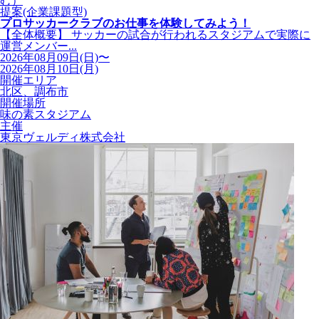
む）
提案(企業課題型)
プロサッカークラブのお仕事を体験してみよう！
【全体概要】 サッカーの試合が行われるスタジアムで実際に
運営メンバー...
2026年08月09日(日)〜
2026年08月10日(月)
開催エリア
北区、調布市
開催場所
味の素スタジアム
主催
東京ヴェルディ株式会社