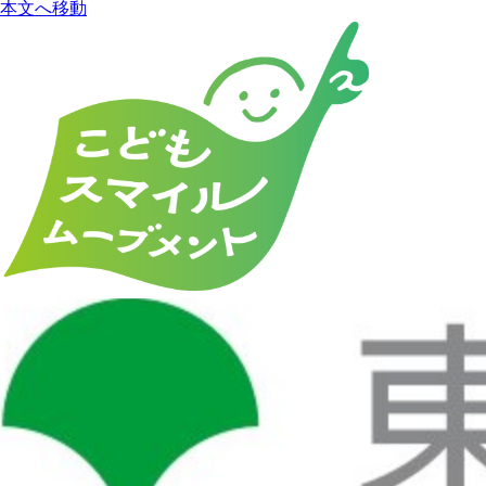
本文へ移動