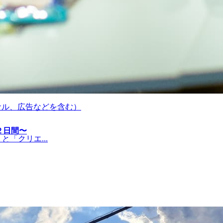
サル、広告などを含む）
２日間〜
「クリエ...