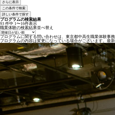
さらに表示
詳しい条件で探す
プログラムの検索結果
93
件中
1〜16件表示
職業体験の検索結果
並べ替え
プログラムに関する問い合わせは、東京都中高生職業体験事務
プログラムの内容は変更になっている場合がございます。最新