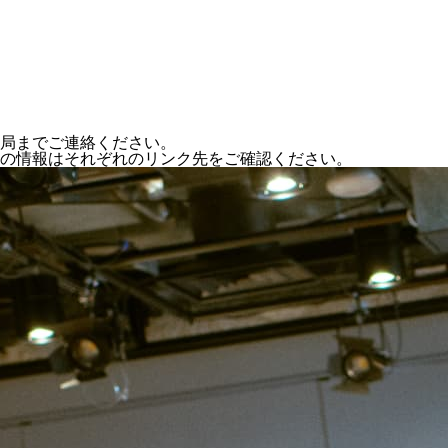
局までご連絡ください。
の情報はそれぞれのリンク先をご確認ください。