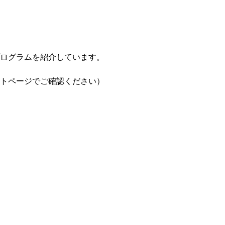
ログラムを紹介しています。
トページでご確認ください）