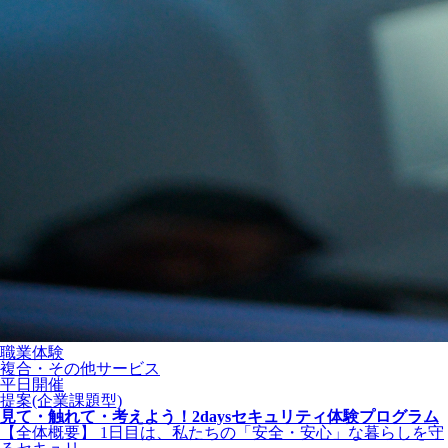
職業体験
複合・その他サービス
平日開催
提案(企業課題型)
見て・触れて・考えよう！2daysセキュリティ体験プログラム
【全体概要】 1日目は、私たちの「安全・安心」な暮らしを守