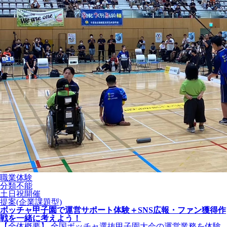
職業体験
分類不能
土日祝開催
提案(企業課題型)
ボッチャ甲子園で運営サポート体験＋SNS広報・ファン獲得作
戦を一緒に考えよう！
【全体概要】 全国ボッチャ選抜甲子園大会の運営業務を体験