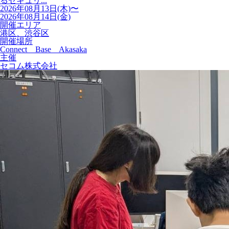
るセキュリ...
2026年08月13日(木)〜
2026年08月14日(金)
開催エリア
港区、渋谷区
開催場所
Connect Base Akasaka
主催
セコム株式会社