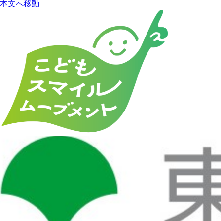
本文へ移動