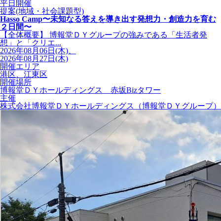
平日開催
提案(地域・社会課題型)
Hasso Camp〜未知なる答えを導き出す発想力・創造力を育む
２日間〜
【全体概要】 博報堂ＤＹグループの強みである「生活者発
想」と「クリエ...
2026年08月06日(木)、
2026年08月27日(木)
開催エリア
港区、江東区
開催場所
博報堂ＤＹホールディングス 赤坂Bizタワー
主催
株式会社博報堂ＤＹホールディングス（博報堂ＤＹグループ）