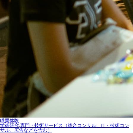
職業体験
学術研究,専門・技術サービス（総合コンサル、IT・技術コン
サル、広告などを含む）