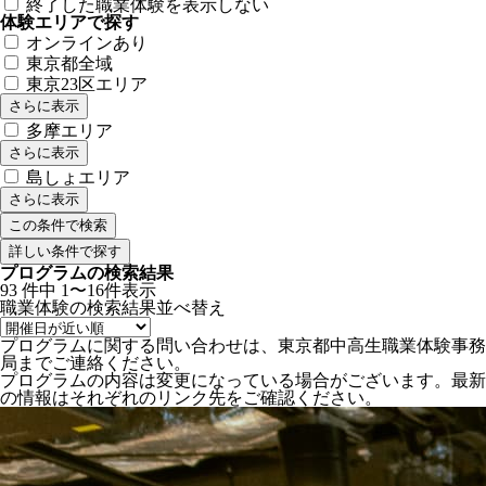
終了した職業体験を表示しない
体験エリアで探す
オンラインあり
東京都全域
東京23区エリア
さらに表示
多摩エリア
さらに表示
島しょエリア
さらに表示
詳しい条件で探す
プログラムの検索結果
93
件中
1〜16件表示
職業体験の検索結果
並べ替え
プログラムに関する問い合わせは、東京都中高生職業体験事務
局までご連絡ください。
プログラムの内容は変更になっている場合がございます。最新
の情報はそれぞれのリンク先をご確認ください。